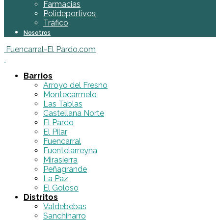
Farmacias
Polideportivos
Tráfico
Nosotros
Fuencarral-El Pardo.com
Barrios
Arroyo del Fresno
Montecarmelo
Las Tablas
Castellana Norte
El Pardo
El Pilar
Fuencarral
Fuentelarreyna
Mirasierra
Peñagrande
La Paz
El Goloso
Distritos
Valdebebas
Sanchinarro