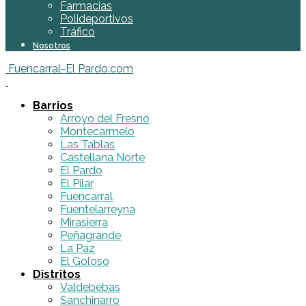
Farmacias
Polideportivos
Tráfico
Nosotros
Fuencarral-El Pardo.com
Barrios
Arroyo del Fresno
Montecarmelo
Las Tablas
Castellana Norte
El Pardo
El Pilar
Fuencarral
Fuentelarreyna
Mirasierra
Peñagrande
La Paz
El Goloso
Distritos
Valdebebas
Sanchinarro