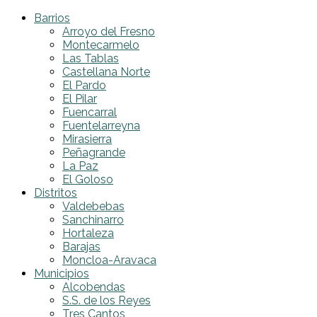
Barrios
Arroyo del Fresno
Montecarmelo
Las Tablas
Castellana Norte
El Pardo
El Pilar
Fuencarral
Fuentelarreyna
Mirasierra
Peñagrande
La Paz
El Goloso
Distritos
Valdebebas
Sanchinarro
Hortaleza
Barajas
Moncloa-Aravaca
Municipios
Alcobendas
S.S. de los Reyes
Tres Cantos