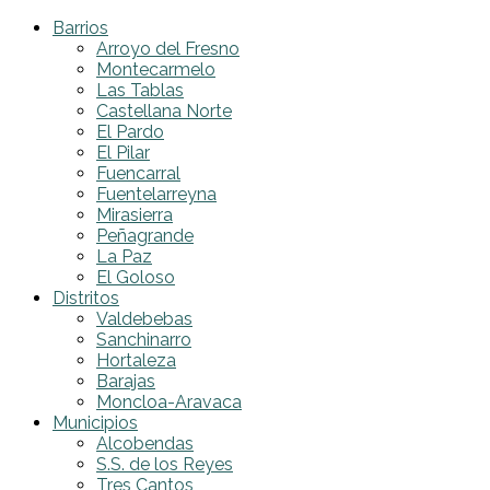
Barrios
Arroyo del Fresno
Montecarmelo
Las Tablas
Castellana Norte
El Pardo
El Pilar
Fuencarral
Fuentelarreyna
Mirasierra
Peñagrande
La Paz
El Goloso
Distritos
Valdebebas
Sanchinarro
Hortaleza
Barajas
Moncloa-Aravaca
Municipios
Alcobendas
S.S. de los Reyes
Tres Cantos