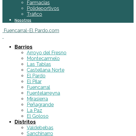
Farmacias
Polideportivos
Tráfico
Nosotros
Fuencarral-El Pardo.com
Barrios
Arroyo del Fresno
Montecarmelo
Las Tablas
Castellana Norte
El Pardo
El Pilar
Fuencarral
Fuentelarreyna
Mirasierra
Peñagrande
La Paz
El Goloso
Distritos
Valdebebas
Sanchinarro