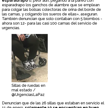
esparadrapo
o, peor aún, pegando a la pared con
esparadrapo los ganchos de alambre que se emplean
para colgar las bolsas colectoras de orina del borde de
las camas, y colgando los sueros de ellas», aseguran.
También denuncian que solo contaban con 5 biombos -
ahora son 12- para las casi 100 camas del servicio de
urgencias.
Sillas de ruedas en
mal estado /
@UrgenciasLaPaz
Denuncian que de las 26 sillas que estaban en servicio el
11 de enero,
solamente 10 se encuentran en buen