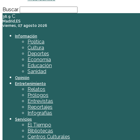
Buscar
C
36.9
Madrid,ES
viernes, 07 agosto 2026
Información
Política
Cultura
Deportes
Economía
Educación
Sanidad
Opinión
Entretenimiento
Relatos
Prólogos
Entrevistas
Reportajes
Infografías
Servicios
El Tiempo
Bibliotecas
Centros Culturales