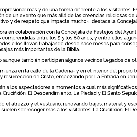
presionar más y de una forma diferente a los visitantes. Es
ación de un evento que más allá de las creencias religiosas 
otivo y de respeto que impacta mucho», destaca la Concej
ora en colaboración con la Concejalía de Festejos del Ayunt
s comprendidas entre los 5 y los 80 años, y entre ellos algu
dos ellos llevan trabajando desde hace meses para consegui
sajes más importantes de la Biblia.
o aunque también participan algunos vecinos llegados de otr
comienza en la calle de la Cadena- y en el interior del propio
 y resurrección de Cristo, empezando por La Entrada en Jer
n a los espectadores a momentos a cual más significativos: 
a Crucifixión, El Descendimiento, La Piedad y El Santo Sepulc
el atrezzo y el vestuario, renovando trajes, material y esc
suelen sobrecoger más a los visitantes: La Crucifixión, El 