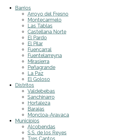
Barrios
Arroyo del Fresno
Montecarmelo
Las Tablas
Castellana Norte
El Pardo
El Pilar
Fuencarral
Fuentelarreyna
Mirasierra
Peñagrande
La Paz
El Goloso
Distritos
Valdebebas
Sanchinarro
Hortaleza
Barajas
Moncloa-Aravaca
Municipios
Alcobendas
S.S. de los Reyes
Tres Cantos