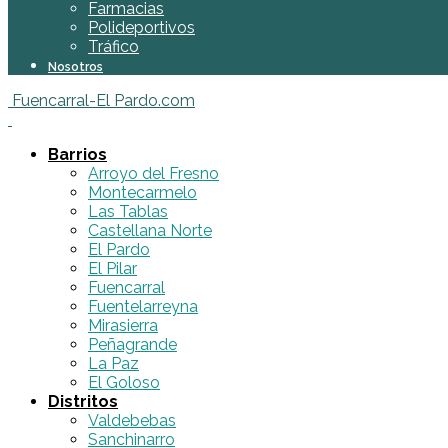
Farmacias
Polideportivos
Tráfico
Nosotros
Fuencarral-El Pardo.com
Barrios
Arroyo del Fresno
Montecarmelo
Las Tablas
Castellana Norte
El Pardo
El Pilar
Fuencarral
Fuentelarreyna
Mirasierra
Peñagrande
La Paz
El Goloso
Distritos
Valdebebas
Sanchinarro