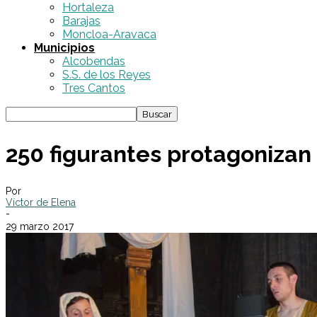
Hortaleza
Barajas
Moncloa-Aravaca
Municipios
Alcobendas
S.S. de los Reyes
Tres Cantos
250 figurantes protagonizan 
Por
Víctor de Elena
-
29 marzo 2017