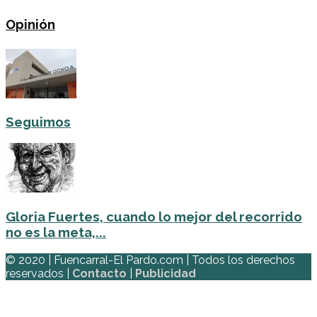
Opinión
Seguimos
Gloria Fuertes, cuando lo mejor del recorrido
no es la meta,...
© 2020 | Fuencarral-El Pardo.com | Todos los derechos
reservados |
Contacto
|
Publicidad