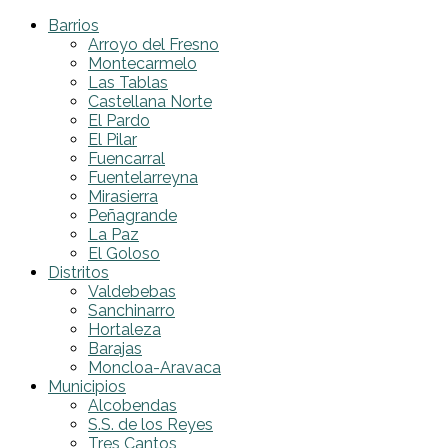
Barrios
Arroyo del Fresno
Montecarmelo
Las Tablas
Castellana Norte
El Pardo
El Pilar
Fuencarral
Fuentelarreyna
Mirasierra
Peñagrande
La Paz
El Goloso
Distritos
Valdebebas
Sanchinarro
Hortaleza
Barajas
Moncloa-Aravaca
Municipios
Alcobendas
S.S. de los Reyes
Tres Cantos