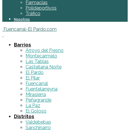
Farmacias
Polideportivos
Tráfico
Nosotros
Fuencarral-El Pardo.com
Barrios
Arroyo del Fresno
Montecarmelo
Las Tablas
Castellana Norte
El Pardo
El Pilar
Fuencarral
Fuentelarreyna
Mirasierra
Peñagrande
La Paz
El Goloso
Distritos
Valdebebas
Sanchinarro