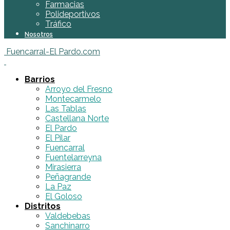
Farmacias
Polideportivos
Tráfico
Nosotros
Fuencarral-El Pardo.com
Barrios
Arroyo del Fresno
Montecarmelo
Las Tablas
Castellana Norte
El Pardo
El Pilar
Fuencarral
Fuentelarreyna
Mirasierra
Peñagrande
La Paz
El Goloso
Distritos
Valdebebas
Sanchinarro