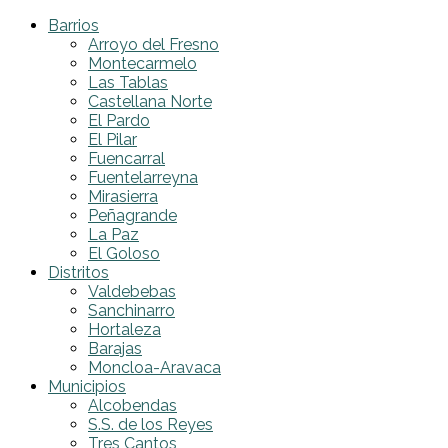
Barrios
Arroyo del Fresno
Montecarmelo
Las Tablas
Castellana Norte
El Pardo
El Pilar
Fuencarral
Fuentelarreyna
Mirasierra
Peñagrande
La Paz
El Goloso
Distritos
Valdebebas
Sanchinarro
Hortaleza
Barajas
Moncloa-Aravaca
Municipios
Alcobendas
S.S. de los Reyes
Tres Cantos