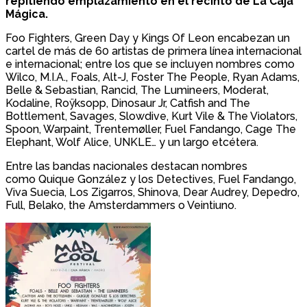
repitiendo emplazamiento en el recinto de La Caja
Mágica.
Foo Fighters, Green Day y Kings Of Leon encabezan un
cartel de más de 60 artistas de primera línea internacional
e internacional; entre los que se incluyen nombres como
Wilco, M.I.A., Foals, Alt-J, Foster The People, Ryan Adams,
Belle & Sebastian, Rancid, The Lumineers, Moderat,
Kodaline, Roÿksopp, Dinosaur Jr, Catfish and The
Bottlement, Savages, Slowdive, Kurt Vile & The Violators,
Spoon, Warpaint, Trentemøller, Fuel Fandango, Cage The
Elephant, Wolf Alice, UNKLE… y un largo etcétera.
Entre las bandas nacionales destacan nombres
como Quique González y los Detectives, Fuel Fandango,
Viva Suecia, Los Zigarros, Shinova, Dear Audrey, Depedro,
Full, Belako, the Amsterdammers o Veintiuno.