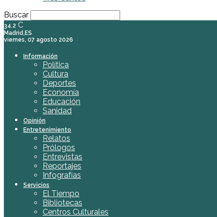
Buscar
C
34.2
Madrid,ES
viernes, 07 agosto 2026
Información
Política
Cultura
Deportes
Economía
Educación
Sanidad
Opinión
Entretenimiento
Relatos
Prólogos
Entrevistas
Reportajes
Infografías
Servicios
El Tiempo
Bibliotecas
Centros Culturales