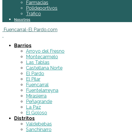
Farmacias
Polideportivos
Tráfico
Nosotros
Fuencarral-El Pardo.com
Barrios
Arroyo del Fresno
Montecarmelo
Las Tablas
Castellana Norte
El Pardo
El Pilar
Fuencarral
Fuentelarreyna
Mirasierra
Peñagrande
La Paz
El Goloso
Distritos
Valdebebas
Sanchinarro