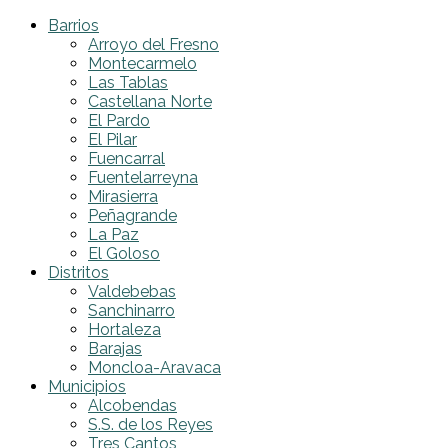
Barrios
Arroyo del Fresno
Montecarmelo
Las Tablas
Castellana Norte
El Pardo
El Pilar
Fuencarral
Fuentelarreyna
Mirasierra
Peñagrande
La Paz
El Goloso
Distritos
Valdebebas
Sanchinarro
Hortaleza
Barajas
Moncloa-Aravaca
Municipios
Alcobendas
S.S. de los Reyes
Tres Cantos