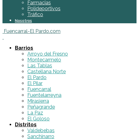
Farmacias
Polideportivos
Tráfico
Nosotros
Fuencarral-El Pardo.com
Barrios
Arroyo del Fresno
Montecarmelo
Las Tablas
Castellana Norte
El Pardo
El Pilar
Fuencarral
Fuentelarreyna
Mirasierra
Peñagrande
La Paz
El Goloso
Distritos
Valdebebas
Sanchinarro