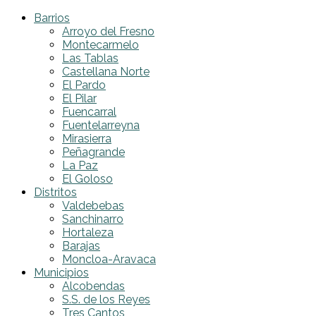
Barrios
Arroyo del Fresno
Montecarmelo
Las Tablas
Castellana Norte
El Pardo
El Pilar
Fuencarral
Fuentelarreyna
Mirasierra
Peñagrande
La Paz
El Goloso
Distritos
Valdebebas
Sanchinarro
Hortaleza
Barajas
Moncloa-Aravaca
Municipios
Alcobendas
S.S. de los Reyes
Tres Cantos