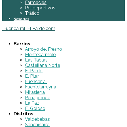
Farmacias
Polideportivos
Tráfico
Nosotros
Fuencarral-El Pardo.com
Barrios
Arroyo del Fresno
Montecarmelo
Las Tablas
Castellana Norte
El Pardo
El Pilar
Fuencarral
Fuentelarreyna
Mirasierra
Peñagrande
La Paz
El Goloso
Distritos
Valdebebas
Sanchinarro