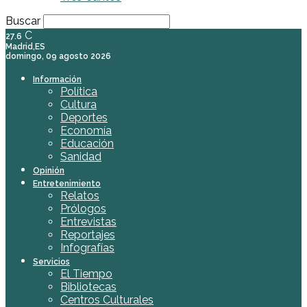
Buscar
C
27.6
Madrid,ES
domingo, 09 agosto 2026
Información
Política
Cultura
Deportes
Economía
Educación
Sanidad
Opinión
Entretenimiento
Relatos
Prólogos
Entrevistas
Reportajes
Infografías
Servicios
El Tiempo
Bibliotecas
Centros Culturales