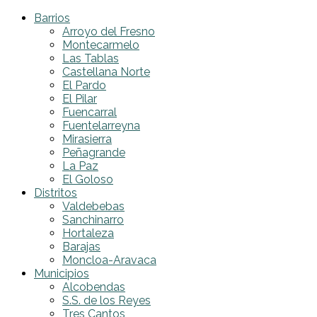
Barrios
Arroyo del Fresno
Montecarmelo
Las Tablas
Castellana Norte
El Pardo
El Pilar
Fuencarral
Fuentelarreyna
Mirasierra
Peñagrande
La Paz
El Goloso
Distritos
Valdebebas
Sanchinarro
Hortaleza
Barajas
Moncloa-Aravaca
Municipios
Alcobendas
S.S. de los Reyes
Tres Cantos