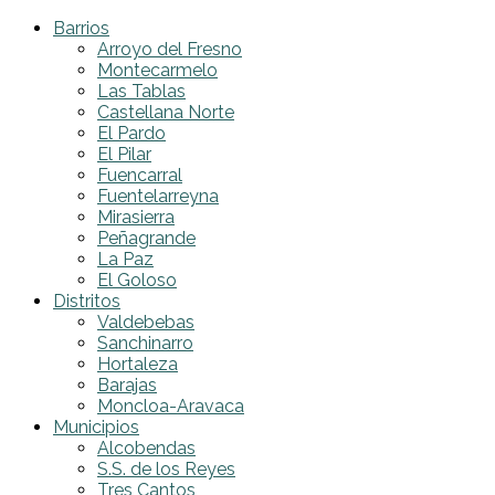
Barrios
Arroyo del Fresno
Montecarmelo
Las Tablas
Castellana Norte
El Pardo
El Pilar
Fuencarral
Fuentelarreyna
Mirasierra
Peñagrande
La Paz
El Goloso
Distritos
Valdebebas
Sanchinarro
Hortaleza
Barajas
Moncloa-Aravaca
Municipios
Alcobendas
S.S. de los Reyes
Tres Cantos