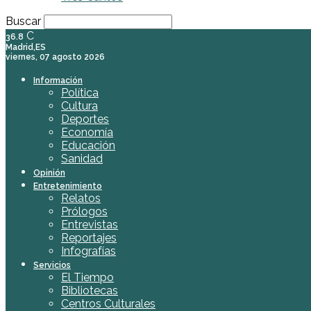
Buscar
C
36.8
Madrid,ES
viernes, 07 agosto 2026
Información
Política
Cultura
Deportes
Economía
Educación
Sanidad
Opinión
Entretenimiento
Relatos
Prólogos
Entrevistas
Reportajes
Infografías
Servicios
El Tiempo
Bibliotecas
Centros Culturales