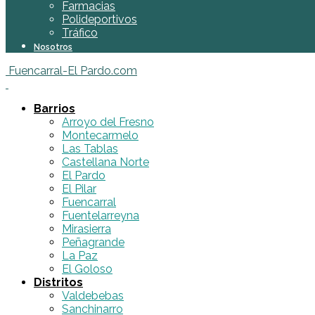
Farmacias
Polideportivos
Tráfico
Nosotros
Fuencarral-El Pardo.com
Barrios
Arroyo del Fresno
Montecarmelo
Las Tablas
Castellana Norte
El Pardo
El Pilar
Fuencarral
Fuentelarreyna
Mirasierra
Peñagrande
La Paz
El Goloso
Distritos
Valdebebas
Sanchinarro