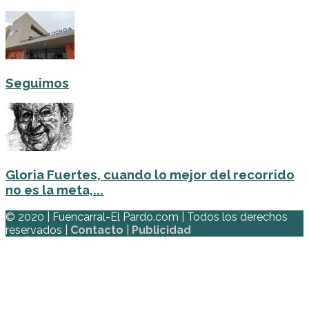
Seguimos
Gloria Fuertes, cuando lo mejor del recorrido
no es la meta,...
© 2020 | Fuencarral-El Pardo.com | Todos los derechos
reservados |
Contacto
|
Publicidad