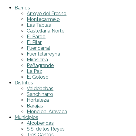
Barrios
Arroyo del Fresno
Montecarmelo
Las Tablas
Castellana Norte
El Pardo
El Pilar
Fuencarral
Fuentelarreyna
Mirasierra
Peñagrande
La Paz
El Goloso
Distritos
Valdebebas
Sanchinarro
Hortaleza
Barajas
Moncloa-Aravaca
Municipios
Alcobendas
S.S. de los Reyes
Tres Cantos