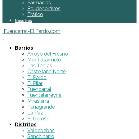
Farmacias
Polideportivos
Tráfico
Nosotros
Fuencarral-El Pardo.com
Barrios
Arroyo del Fresno
Montecarmelo
Las Tablas
Castellana Norte
El Pardo
El Pilar
Fuencarral
Fuentelarreyna
Mirasierra
Peñagrande
La Paz
El Goloso
Distritos
Valdebebas
Sanchinarro