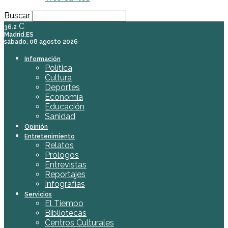
Buscar
C
36.2
Madrid,ES
sábado, 08 agosto 2026
Información
Política
Cultura
Deportes
Economía
Educación
Sanidad
Opinión
Entretenimiento
Relatos
Prólogos
Entrevistas
Reportajes
Infografías
Servicios
El Tiempo
Bibliotecas
Centros Culturales