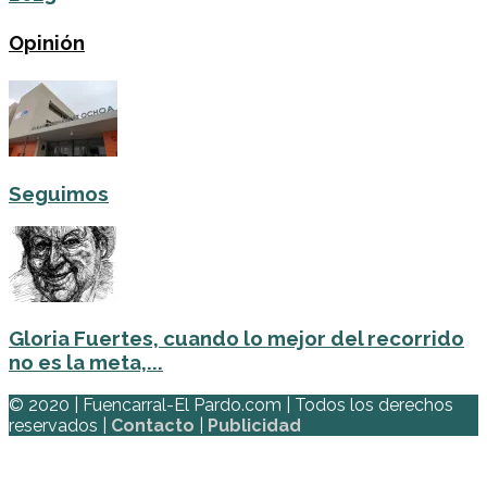
Opinión
Seguimos
Gloria Fuertes, cuando lo mejor del recorrido
no es la meta,...
© 2020 | Fuencarral-El Pardo.com | Todos los derechos
reservados |
Contacto
|
Publicidad