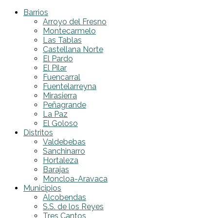
Barrios
Arroyo del Fresno
Montecarmelo
Las Tablas
Castellana Norte
El Pardo
El Pilar
Fuencarral
Fuentelarreyna
Mirasierra
Peñagrande
La Paz
El Goloso
Distritos
Valdebebas
Sanchinarro
Hortaleza
Barajas
Moncloa-Aravaca
Municipios
Alcobendas
S.S. de los Reyes
Tres Cantos