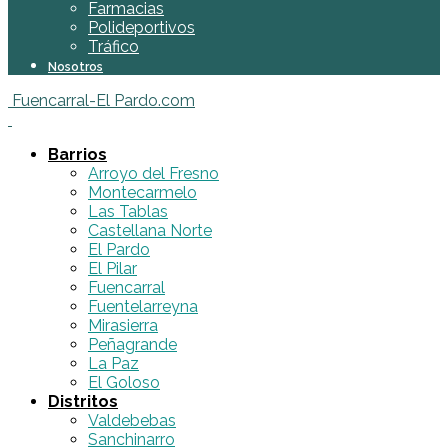
Farmacias
Polideportivos
Tráfico
Nosotros
Fuencarral-El Pardo.com
Barrios
Arroyo del Fresno
Montecarmelo
Las Tablas
Castellana Norte
El Pardo
El Pilar
Fuencarral
Fuentelarreyna
Mirasierra
Peñagrande
La Paz
El Goloso
Distritos
Valdebebas
Sanchinarro