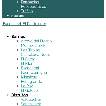
Farmacias
Polideportivos
Tráfico
Nosotros
Fuencarral-El Pardo.com
Barrios
Arroyo del Fresno
Montecarmelo
Las Tablas
Castellana Norte
El Pardo
El Pilar
Fuencarral
Fuentelarreyna
Mirasierra
Peñagrande
La Paz
El Goloso
Distritos
Valdebebas
Sanchinarro