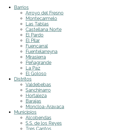
Barrios
Arroyo del Fresno
Montecarmelo
Las Tablas
Castellana Norte
El Pardo
El Pilar
Fuencarral
Fuentelarreyna
Mirasierra
Peñagrande
La Paz
El Goloso
Distritos
Valdebebas
Sanchinarro
Hortaleza
Barajas
Moncloa-Aravaca
Municipios
Alcobendas
S.S. de los Reyes
Tres Cantos