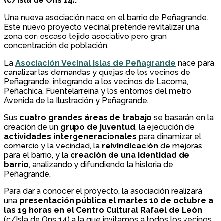
(c/Isla de Ons 14).
Una nueva asociación nace en el barrio de Peñagrande.
Este nuevo proyecto vecinal pretende revitalizar una
zona con escaso tejido asociativo pero gran
concentración de población.
La
Asociación Vecinal Islas de Peñagrande
nace para
canalizar las demandas y quejas de los vecinos de
Peñagrande, integrando a los vecinos de Lacoma,
Peñachica, Fuentelarreina y los entornos del metro
Avenida de la Ilustración y Peñagrande.
Sus
cuatro grandes áreas de trabajo
se basarán en la
creación de un
grupo de juventud
, la ejecución de
actividades intergeneracionales
para dinamizar el
comercio y la vecindad, la
reivindicación
de mejoras
para el barrio, y la
creación de una identidad de
barrio
, analizando y difundiendo la historia de
Peñagrande.
Para dar a conocer el proyecto, la asociación realizará
una
presentación pública el martes 10 de octubre a
las 19 horas en el Centro Cultural Rafael de León
(c/Isla de Ons 14) a la que invitamos a todos los vecinos.