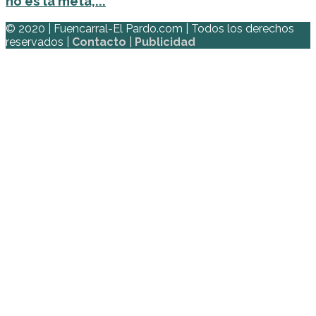
no es la meta,...
© 2020 | Fuencarral-El Pardo.com | Todos los derechos
reservados |
Contacto
|
Publicidad