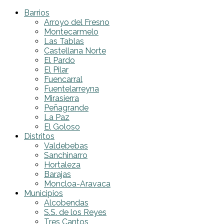
Barrios
Arroyo del Fresno
Montecarmelo
Las Tablas
Castellana Norte
El Pardo
El Pilar
Fuencarral
Fuentelarreyna
Mirasierra
Peñagrande
La Paz
El Goloso
Distritos
Valdebebas
Sanchinarro
Hortaleza
Barajas
Moncloa-Aravaca
Municipios
Alcobendas
S.S. de los Reyes
Tres Cantos