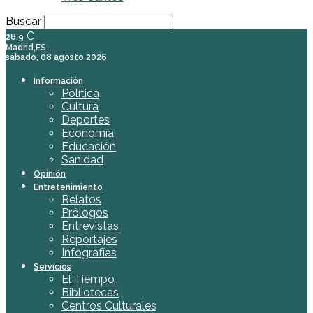
Buscar
C
28.9
Madrid,ES
sábado, 08 agosto 2026
Información
Política
Cultura
Deportes
Economía
Educación
Sanidad
Opinión
Entretenimiento
Relatos
Prólogos
Entrevistas
Reportajes
Infografías
Servicios
El Tiempo
Bibliotecas
Centros Culturales