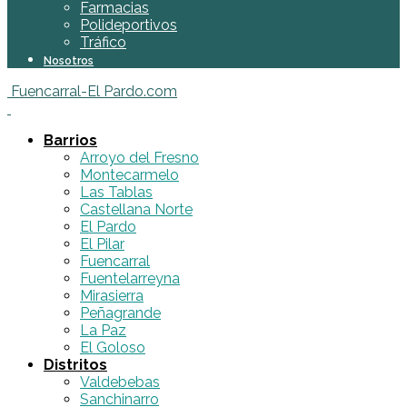
Farmacias
Polideportivos
Tráfico
Nosotros
Fuencarral-El Pardo.com
Barrios
Arroyo del Fresno
Montecarmelo
Las Tablas
Castellana Norte
El Pardo
El Pilar
Fuencarral
Fuentelarreyna
Mirasierra
Peñagrande
La Paz
El Goloso
Distritos
Valdebebas
Sanchinarro