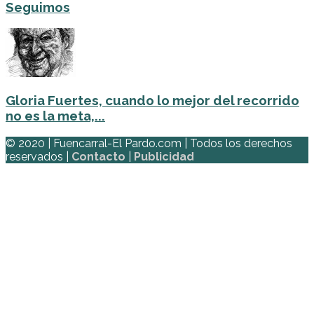
Seguimos
Gloria Fuertes, cuando lo mejor del recorrido
no es la meta,...
© 2020 | Fuencarral-El Pardo.com | Todos los derechos
reservados |
Contacto
|
Publicidad