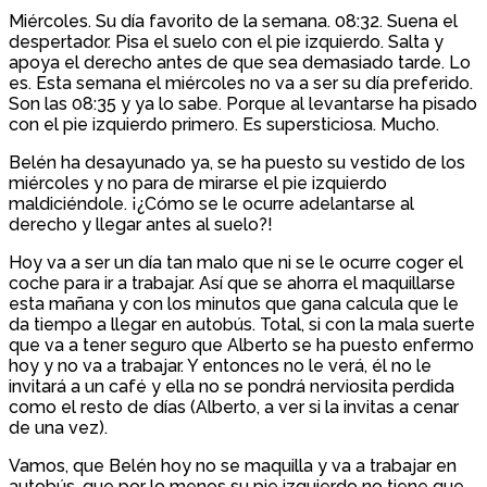
Miércoles. Su día favorito de la semana. 08:32. Suena el
despertador. Pisa el suelo con el pie izquierdo. Salta y
apoya el derecho antes de que sea demasiado tarde. Lo
es. Esta semana el miércoles no va a ser su día preferido.
Son las 08:35 y ya lo sabe. Porque al levantarse ha pisado
con el pie izquierdo primero. Es supersticiosa. Mucho.
Belén ha desayunado ya, se ha puesto su vestido de los
miércoles y no para de mirarse el pie izquierdo
maldiciéndole. ¡¿Cómo se le ocurre adelantarse al
derecho y llegar antes al suelo?!
Hoy va a ser un día tan malo que ni se le ocurre coger el
coche para ir a trabajar. Así que se ahorra el maquillarse
esta mañana y con los minutos que gana calcula que le
da tiempo a llegar en autobús. Total, si con la mala suerte
que va a tener seguro que Alberto se ha puesto enfermo
hoy y no va a trabajar. Y entonces no le verá, él no le
invitará a un café y ella no se pondrá nerviosita perdida
como el resto de días (Alberto, a ver si la invitas a cenar
de una vez).
Vamos, que Belén hoy no se maquilla y va a trabajar en
autobús, que por lo menos su pie izquierdo no tiene que