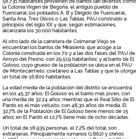
58.731 habitantes provienen de barrios tan diversos como
la Colonia Virgen de Begoña, el antiguo pueblo de
Fuencarral, los poblados A, B y Dirigido de Fuencarral,
Santa Ana, Tres Olivos o Las Tablas, PAU construido a
principios del siglo XX y que, según estimaciones,
alcanzaría los 30.000 habitantes.
Al otro lado de la carretera de Colmenar Viejo se
encuentran los barrios de Mirasierra, que acoge a la
Colonia construída en los 70 y a las dos fases del PAU de
Arroyo del Fresno, con 29.519 habitantes; y al barrio de El
Goloso, cuyo grueso de la población se ubica en el PAU
de Montecarmelo, coetáneo a Las Tablas y que le otorga
un total de 16.800 habitantes.
La edad media de la población del distrito se encuentra
en los 45,37 años. El Goloso es el barrio más joven, con
una media de 32,24 años; mientras que el Real Sitio de El
Pardo es el más vetusto, con 48,30 años de media. El
32,7% de la Población de El Goloso tiene menos de 15
años; en El Pardo el 12,7% tiene más de ocho décadas.
Un total de 16.935 personas, el 7,2% del total, son
extranjeras. Principalmente rumanos (1.862) y chinos