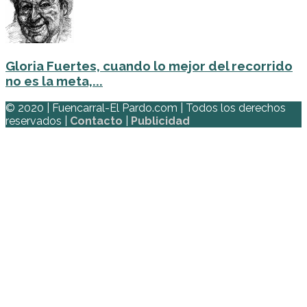
Gloria Fuertes, cuando lo mejor del recorrido
no es la meta,...
© 2020 | Fuencarral-El Pardo.com | Todos los derechos
reservados |
Contacto
|
Publicidad