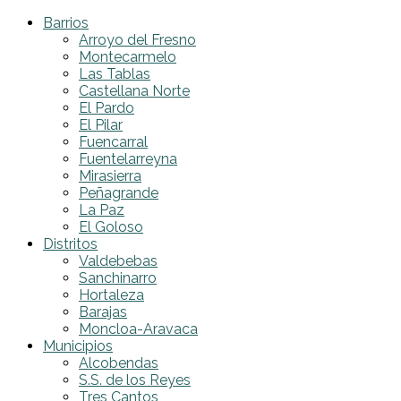
Barrios
Arroyo del Fresno
Montecarmelo
Las Tablas
Castellana Norte
El Pardo
El Pilar
Fuencarral
Fuentelarreyna
Mirasierra
Peñagrande
La Paz
El Goloso
Distritos
Valdebebas
Sanchinarro
Hortaleza
Barajas
Moncloa-Aravaca
Municipios
Alcobendas
S.S. de los Reyes
Tres Cantos