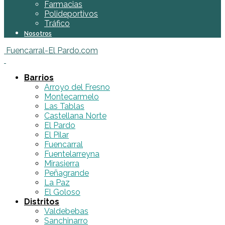
Farmacias
Polideportivos
Tráfico
Nosotros
Fuencarral-El Pardo.com
Barrios
Arroyo del Fresno
Montecarmelo
Las Tablas
Castellana Norte
El Pardo
El Pilar
Fuencarral
Fuentelarreyna
Mirasierra
Peñagrande
La Paz
El Goloso
Distritos
Valdebebas
Sanchinarro