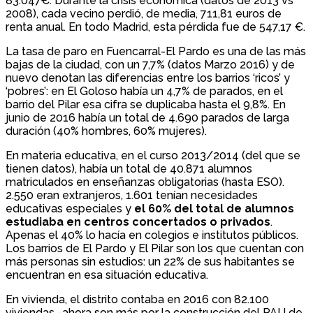
83.047€. Durante la crisis económica (datos de 2013 vs
2008), cada vecino perdió, de media, 711,81 euros de
renta anual. En todo Madrid, esta pérdida fue de 547,17 €.
La tasa de paro en Fuencarral-El Pardo es una de las más
bajas de la ciudad, con un 7,7% (datos Marzo 2016) y de
nuevo denotan las diferencias entre los barrios ‘ricos’ y
‘pobres’: en El Goloso había un 4,7% de parados, en el
barrio del Pilar esa cifra se duplicaba hasta el 9,8%. En
junio de 2016 había un total de 4.690 parados de larga
duración (40% hombres, 60% mujeres).
En materia educativa, en el curso 2013/2014 (del que se
tienen datos), había un total de 40.871 alumnos
matriculados en enseñanzas obligatorias (hasta ESO).
2.550 eran extranjeros, 1.601 tenían necesidades
educativas especiales y
el 60% del total de alumnos
estudiaba en centros concertados o privados
.
Apenas el 40% lo hacía en colegios e institutos públicos.
Los barrios de El Pardo y El Pilar son los que cuentan con
más personas sin estudios: un 22% de sus habitantes se
encuentran en esa situación educativa.
En vivienda, el distrito contaba en 2016 con 82.100
viviendas -ahora son más por la construcción del PAU de