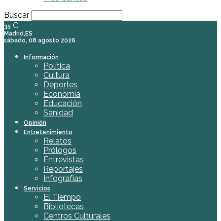
Buscar
C
35
Madrid,ES
sábado, 08 agosto 2026
Información
Política
Cultura
Deportes
Economía
Educación
Sanidad
Opinión
Entretenimiento
Relatos
Prólogos
Entrevistas
Reportajes
Infografías
Servicios
El Tiempo
Bibliotecas
Centros Culturales