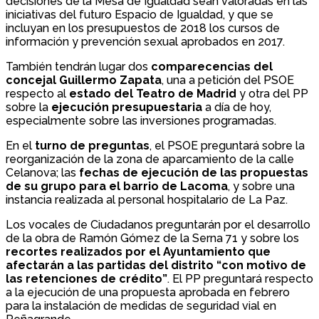
decisiones de la Mesa de Igualdad sean valoradas en las
iniciativas del futuro Espacio de Igualdad, y que se
incluyan en los presupuestos de 2018 los cursos de
información y prevención sexual aprobados en 2017.
También tendrán lugar dos
comparecencias del
concejal Guillermo Zapata
, una a petición del PSOE
respecto al
estado del Teatro de Madrid
y otra del PP
sobre la
ejecución presupuestaria
a día de hoy,
especialmente sobre las inversiones programadas.
En el
turno de preguntas
, el PSOE preguntará sobre la
reorganización de la zona de aparcamiento de la calle
Celanova; las
fechas de ejecución de las propuestas
de su grupo para el barrio de Lacoma
, y sobre una
instancia realizada al personal hospitalario de La Paz.
Los vocales de Ciudadanos preguntarán por el desarrollo
de la obra de Ramón Gómez de la Serna 71 y sobre los
recortes realizados por el Ayuntamiento que
afectarán a las partidas del distrito “con motivo de
las retenciones de crédito”
. El PP preguntará respecto
a la ejecución de una propuesta aprobada en febrero
para la instalación de medidas de seguridad vial en