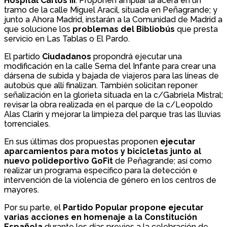
Hospital Carlos III
. Proponen ampliar la acera en un
tramo de la calle Miguel Aracil, situada en Peñagrande; y
junto a Ahora Madrid, instarán a la Comunidad de Madrid a
que solucione los
problemas del Bibliobús
que presta
servicio en Las Tablas o El Pardo.
El partido
Ciudadanos
propondrá ejecutar una
modificación en la calle Serna del Infante para crear una
dársena de subida y bajada de viajeros para las líneas de
autobús que allí finalizan. También solicitan reponer
señalización en la glorieta situada en la c/Gabriela Mistral;
revisar la obra realizada en el parque de la c/Leopoldo
Alas Clarín y mejorar la limpieza del parque tras las lluvias
torrenciales.
En sus últimas dos propuestas proponen
ejecutar
aparcamientos para motos y bicicletas junto al
nuevo polideportivo GoFit
de Peñagrande; así como
realizar un programa específico para la detección e
intervención de la violencia de género en los centros de
mayores.
Por su parte, el
Partido Popular propone ejecutar
varias acciones en homenaje a la Constitución
Española
durante los días previos a la celebración de