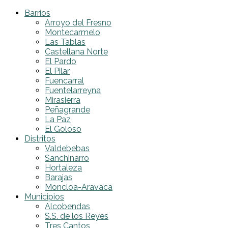
Barrios
Arroyo del Fresno
Montecarmelo
Las Tablas
Castellana Norte
El Pardo
El Pilar
Fuencarral
Fuentelarreyna
Mirasierra
Peñagrande
La Paz
El Goloso
Distritos
Valdebebas
Sanchinarro
Hortaleza
Barajas
Moncloa-Aravaca
Municipios
Alcobendas
S.S. de los Reyes
Tres Cantos