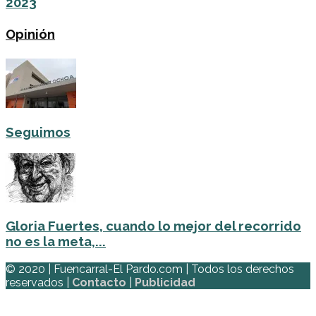
2023
Opinión
Seguimos
Gloria Fuertes, cuando lo mejor del recorrido
no es la meta,...
© 2020 | Fuencarral-El Pardo.com | Todos los derechos
reservados |
Contacto
|
Publicidad