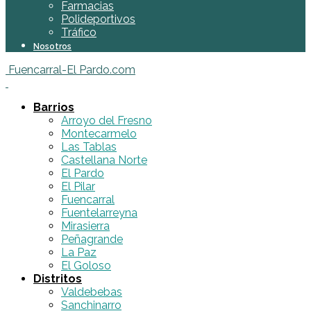
Farmacias
Polideportivos
Tráfico
Nosotros
Fuencarral-El Pardo.com
Barrios
Arroyo del Fresno
Montecarmelo
Las Tablas
Castellana Norte
El Pardo
El Pilar
Fuencarral
Fuentelarreyna
Mirasierra
Peñagrande
La Paz
El Goloso
Distritos
Valdebebas
Sanchinarro