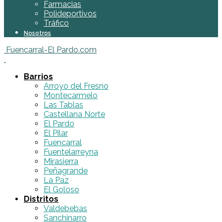
Farmacias
Polideportivos
Tráfico
Nosotros
Fuencarral-El Pardo.com
Barrios
Arroyo del Fresno
Montecarmelo
Las Tablas
Castellana Norte
El Pardo
El Pilar
Fuencarral
Fuentelarreyna
Mirasierra
Peñagrande
La Paz
El Goloso
Distritos
Valdebebas
Sanchinarro