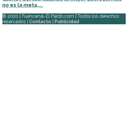
no es la meta,...
© 2020 | Fuencarral-El Pardo.com | Todos los derechos
reservados |
Contacto
|
Publicidad