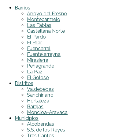
Barrios
Arroyo del Fresno
Montecarmelo
Las Tablas
Castellana Norte
El Pardo
El Pilar
Fuencarral
Fuentelarreyna
Mirasierra
Peñagrande
La Paz
El Goloso
Distritos
Valdebebas
Sanchinarro
Hortaleza
Barajas
Moncloa-Aravaca
Municipios
Alcobendas
S.S. de los Reyes
Tres Cantos