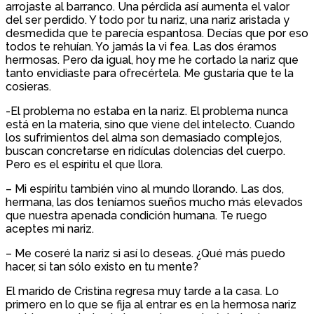
arrojaste al barranco. Una pérdida así aumenta el valor
del ser perdido. Y todo por tu nariz, una nariz aristada y
desmedida que te parecía espantosa. Decías que por eso
todos te rehuían. Yo jamás la vi fea. Las dos éramos
hermosas. Pero da igual, hoy me he cortado la nariz que
tanto envidiaste para ofrecértela. Me gustaría que te la
cosieras.
-El problema no estaba en la nariz. El problema nunca
está en la materia, sino que viene del intelecto. Cuando
los sufrimientos del alma son demasiado complejos,
buscan concretarse en ridículas dolencias del cuerpo.
Pero es el espíritu el que llora.
– Mi espíritu también vino al mundo llorando. Las dos,
hermana, las dos teníamos sueños mucho más elevados
que nuestra apenada condición humana. Te ruego
aceptes mi nariz.
– Me coseré la nariz si así lo deseas. ¿Qué más puedo
hacer, si tan sólo existo en tu mente?
El marido de Cristina regresa muy tarde a la casa. Lo
primero en lo que se fija al entrar es en la hermosa nariz