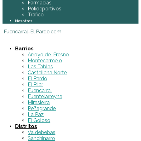
Farmacias
Polideportivos
Tráfico
Nosotros
Fuencarral-El Pardo.com
Barrios
Arroyo del Fresno
Montecarmelo
Las Tablas
Castellana Norte
El Pardo
El Pilar
Fuencarral
Fuentelarreyna
Mirasierra
Peñagrande
La Paz
El Goloso
Distritos
Valdebebas
Sanchinarro