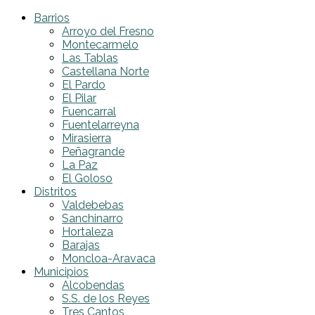
Barrios
Arroyo del Fresno
Montecarmelo
Las Tablas
Castellana Norte
El Pardo
El Pilar
Fuencarral
Fuentelarreyna
Mirasierra
Peñagrande
La Paz
El Goloso
Distritos
Valdebebas
Sanchinarro
Hortaleza
Barajas
Moncloa-Aravaca
Municipios
Alcobendas
S.S. de los Reyes
Tres Cantos