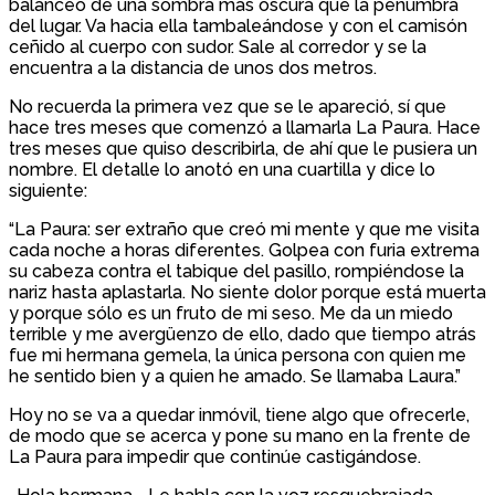
balanceo de una sombra más oscura que la penumbra
del lugar. Va hacia ella tambaleándose y con el camisón
ceñido al cuerpo con sudor. Sale al corredor y se la
encuentra a la distancia de unos dos metros.
No recuerda la primera vez que se le apareció, sí que
hace tres meses que comenzó a llamarla La Paura. Hace
tres meses que quiso describirla, de ahí que le pusiera un
nombre. El detalle lo anotó en una cuartilla y dice lo
siguiente:
“La Paura: ser extraño que creó mi mente y que me visita
cada noche a horas diferentes. Golpea con furia extrema
su cabeza contra el tabique del pasillo, rompiéndose la
nariz hasta aplastarla. No siente dolor porque está muerta
y porque sólo es un fruto de mi seso. Me da un miedo
terrible y me avergüenzo de ello, dado que tiempo atrás
fue mi hermana gemela, la única persona con quien me
he sentido bien y a quien he amado. Se llamaba Laura.”
Hoy no se va a quedar inmóvil, tiene algo que ofrecerle,
de modo que se acerca y pone su mano en la frente de
La Paura para impedir que continúe castigándose.