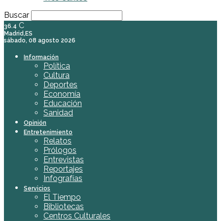
Buscar
C
36.4
Madrid,ES
sábado, 08 agosto 2026
Información
Política
Cultura
Deportes
Economía
Educación
Sanidad
Opinión
Entretenimiento
Relatos
Prólogos
Entrevistas
Reportajes
Infografías
Servicios
El Tiempo
Bibliotecas
Centros Culturales