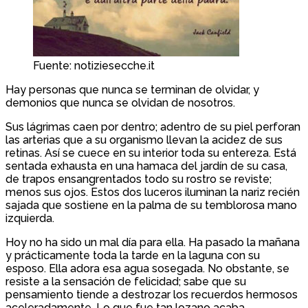
Fuente: notiziesecche.it
Hay personas que nunca se terminan de olvidar, y
demonios que nunca se olvidan de nosotros.
Sus lágrimas caen por dentro; adentro de su piel perforan
las arterias que a su organismo llevan la acidez de sus
retinas. Así se cuece en su interior toda su entereza. Está
sentada exhausta en una hamaca del jardín de su casa,
de trapos ensangrentados todo su rostro se reviste;
menos sus ojos. Estos dos luceros iluminan la nariz recién
sajada que sostiene en la palma de su temblorosa mano
izquierda.
Hoy no ha sido un mal día para ella. Ha pasado la mañana
y prácticamente toda la tarde en la laguna con su
esposo. Ella adora esa agua sosegada. No obstante, se
resiste a la sensación de felicidad; sabe que su
pensamiento tiende a destrozar los recuerdos hermosos
aceleradamente. Lo que fue tan lozano acaba