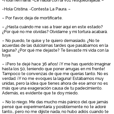
-Hola hermana. -Le habla con la voz resquebrajada. –
-Hola Cristina. -Contesta La Paura. –
– Por favor, deja de mortificarte.
– ¿Hasta cuándo me vas a traer aquí en este estado?
¿Por qué no me olvidas? Olvídame y mi tortura acabará.
– No puedo, te quise y te quiero demasiado. ¿No te
acuerdas de las dulcísimas tardes que pasábamos en la
laguna? ¿Por qué me dejaste? Te llevaste mi vida con la
tuya.
– ¡Pero te dejé hace 36 años! ¡Y me has querido imaginar
hasta los 50, teniendo que poner arrugas en mi frente!
Tampoco te convenzas de que me querías tanto. No es
verdad. ¡Y no me evoques la laguna! Estábamos muy
unidas, pero la idea que tienes ahora de ese amor no es
más que una exageración causa de tu padecimiento.
Además, es evidente que te doy miedo.
– No lo niego. Me das mucho más pánico del que jamás
pensé que experimentaría y posiblemente no te adoré
tanto… pero no me dijiste nada, no hubo adiós cuando te