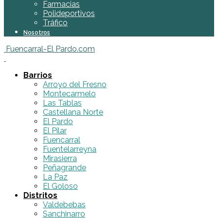
Farmacias
Polideportivos
Tráfico
Nosotros
Fuencarral-El Pardo.com
Barrios
Arroyo del Fresno
Montecarmelo
Las Tablas
Castellana Norte
El Pardo
El Pilar
Fuencarral
Fuentelarreyna
Mirasierra
Peñagrande
La Paz
El Goloso
Distritos
Valdebebas
Sanchinarro