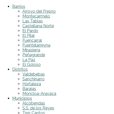
Barrios
Arroyo del Fresno
Montecarmelo
Las Tablas
Castellana Norte
El Pardo
El Pilar
Fuencarral
Fuentelarreyna
Mirasierra
Peñagrande
La Paz
El Goloso
Distritos
Valdebebas
Sanchinarro
Hortaleza
Barajas
Moncloa-Aravaca
Municipios
Alcobendas
S.S. de los Reyes
Tres Cantos