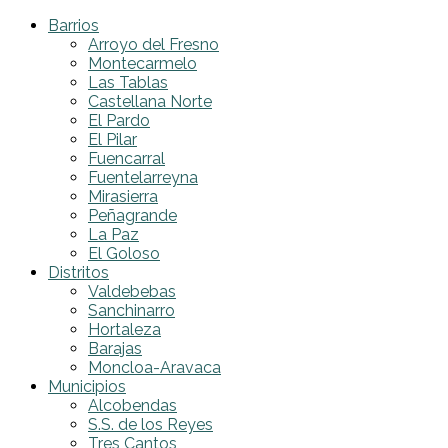
Barrios
Arroyo del Fresno
Montecarmelo
Las Tablas
Castellana Norte
El Pardo
El Pilar
Fuencarral
Fuentelarreyna
Mirasierra
Peñagrande
La Paz
El Goloso
Distritos
Valdebebas
Sanchinarro
Hortaleza
Barajas
Moncloa-Aravaca
Municipios
Alcobendas
S.S. de los Reyes
Tres Cantos