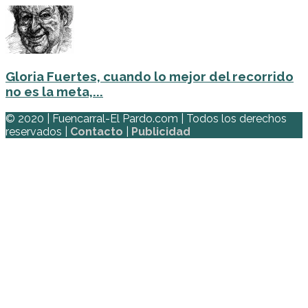
Gloria Fuertes, cuando lo mejor del recorrido
no es la meta,...
© 2020 | Fuencarral-El Pardo.com | Todos los derechos
reservados |
Contacto
|
Publicidad