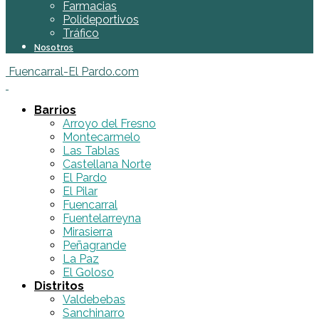
Farmacias
Polideportivos
Tráfico
Nosotros
Fuencarral-El Pardo.com
Barrios
Arroyo del Fresno
Montecarmelo
Las Tablas
Castellana Norte
El Pardo
El Pilar
Fuencarral
Fuentelarreyna
Mirasierra
Peñagrande
La Paz
El Goloso
Distritos
Valdebebas
Sanchinarro