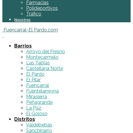
Farmacias
Polideportivos
Tráfico
Nosotros
Fuencarral-El Pardo.com
Barrios
Arroyo del Fresno
Montecarmelo
Las Tablas
Castellana Norte
El Pardo
El Pilar
Fuencarral
Fuentelarreyna
Mirasierra
Peñagrande
La Paz
El Goloso
Distritos
Valdebebas
Sanchinarro