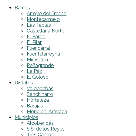
Barrios
Arroyo del Fresno
Montecarmelo
Las Tablas
Castellana Norte
El Pardo
El Pilar
Fuencarral
Fuentelarreyna
Mirasierra
Peñagrande
La Paz
El Goloso
Distritos
Valdebebas
Sanchinarro
Hortaleza
Barajas
Moncloa-Aravaca
Municipios
Alcobendas
S.S. de los Reyes
Tres Cantos