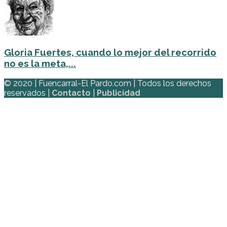
Gloria Fuertes, cuando lo mejor del recorrido
no es la meta,...
© 2020 | Fuencarral-El Pardo.com | Todos los derechos
reservados |
Contacto
|
Publicidad