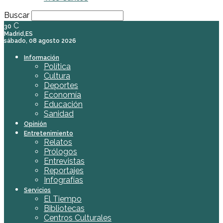
Buscar
C
30
Madrid,ES
sábado, 08 agosto 2026
Información
Política
Cultura
Deportes
Economía
Educación
Sanidad
Opinión
Entretenimiento
Relatos
Prólogos
Entrevistas
Reportajes
Infografías
Servicios
El Tiempo
Bibliotecas
Centros Culturales