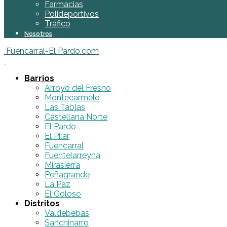
Farmacias
Polideportivos
Tráfico
Nosotros
Fuencarral-El Pardo.com
Barrios
Arroyo del Fresno
Montecarmelo
Las Tablas
Castellana Norte
El Pardo
El Pilar
Fuencarral
Fuentelarreyna
Mirasierra
Peñagrande
La Paz
El Goloso
Distritos
Valdebebas
Sanchinarro