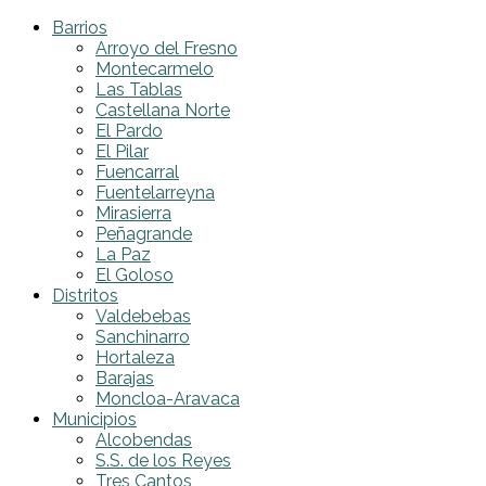
Barrios
Arroyo del Fresno
Montecarmelo
Las Tablas
Castellana Norte
El Pardo
El Pilar
Fuencarral
Fuentelarreyna
Mirasierra
Peñagrande
La Paz
El Goloso
Distritos
Valdebebas
Sanchinarro
Hortaleza
Barajas
Moncloa-Aravaca
Municipios
Alcobendas
S.S. de los Reyes
Tres Cantos