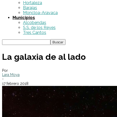
Hortaleza
Barajas
Moncloa-Aravaca
Municipios
Alcobendas
S.S. de los Reyes
Tres Cantos
La galaxia de al lado
Por
Lara Moya
-
17 febrero 2018