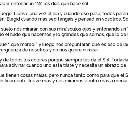
ber entonar un “Mi” los días que hace sol.
l fuego. Llueve una vez al día y cuando eso pasa, todos paran
n. Elegid cuando más sed tengáis y pensad en vosotros. So
uelo nos mirarán con sus minúsculos ojos y entonando un “L
do el ruido que hacemos y lo grandes que somos, que lo de 
ue “¡qué mareo!”, y luego nos preguntarán qué es eso de las
vergüenza de nosotros y no nos quiere ni mirar.
y de todos los colores porque siempre les da el Sol. Todaví
ara adivinar cuando uno está triste y necesita un abrazo de
que tienen cosas malas, pero nunca tanto como para que el S
adísticamente llueve más y nos miramos dentro más a menu