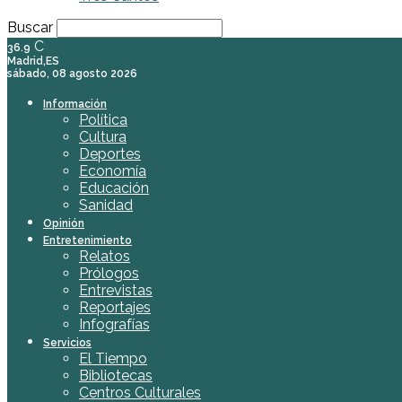
Buscar
C
36.9
Madrid,ES
sábado, 08 agosto 2026
Información
Política
Cultura
Deportes
Economía
Educación
Sanidad
Opinión
Entretenimiento
Relatos
Prólogos
Entrevistas
Reportajes
Infografías
Servicios
El Tiempo
Bibliotecas
Centros Culturales