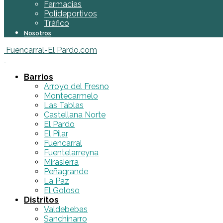
Farmacias
Polideportivos
Tráfico
Nosotros
Fuencarral-El Pardo.com
Barrios
Arroyo del Fresno
Montecarmelo
Las Tablas
Castellana Norte
El Pardo
El Pilar
Fuencarral
Fuentelarreyna
Mirasierra
Peñagrande
La Paz
El Goloso
Distritos
Valdebebas
Sanchinarro