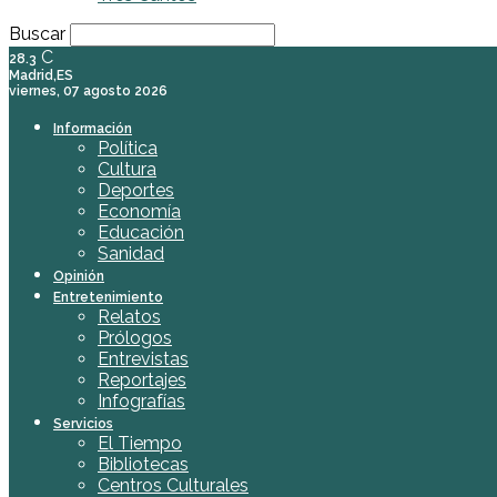
Buscar
C
28.3
Madrid,ES
viernes, 07 agosto 2026
Información
Política
Cultura
Deportes
Economía
Educación
Sanidad
Opinión
Entretenimiento
Relatos
Prólogos
Entrevistas
Reportajes
Infografías
Servicios
El Tiempo
Bibliotecas
Centros Culturales