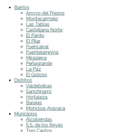
Barrios
Arroyo del Fresno
Montecarmelo
Las Tablas
Castellana Norte
El Pardo
El Pilar
Fuencarral
Fuentelarreyna
Mirasierra
Peñagrande
La Paz
El Goloso
Distritos
Valdebebas
Sanchinarro
Hortaleza
Barajas
Moncloa-Aravaca
Municipios
Alcobendas
S.S. de los Reyes
Tres Cantos