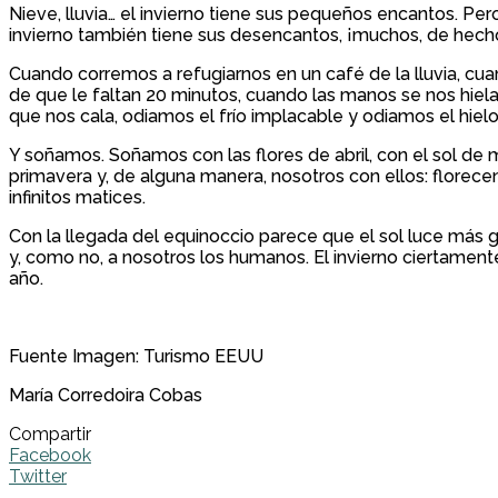
Nieve, lluvia… el invierno tiene sus pequeños encantos. Per
invierno también tiene sus desencantos, ¡muchos, de hech
Cuando corremos a refugiarnos en un café de la lluvia, cu
de que le faltan 20 minutos, cuando las manos se nos hiel
que nos cala, odiamos el frío implacable y odiamos el hielo
Y soñamos. Soñamos con las flores de abril, con el sol de ma
primavera y, de alguna manera, nosotros con ellos: florece
infinitos matices.
Con la llegada del equinoccio parece que el sol luce más g
y, como no, a nosotros los humanos. El invierno ciertament
año.
Fuente Imagen: Turismo EEUU
María Corredoira Cobas
Compartir
Facebook
Twitter