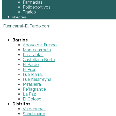
Farmacias
Polideportivos
Tráfico
Nosotros
Fuencarral-El Pardo.com
Barrios
Arroyo del Fresno
Montecarmelo
Las Tablas
Castellana Norte
El Pardo
El Pilar
Fuencarral
Fuentelarreyna
Mirasierra
Peñagrande
La Paz
El Goloso
Distritos
Valdebebas
Sanchinarro