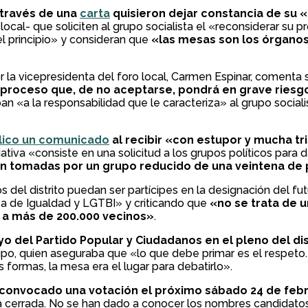
 través de una
carta
quisieron dejar constancia de su
local- que soliciten al grupo socialista el «reconsiderar su
l principio» y consideran que
«las mesas son los órganos
r la vicepresidenta del foro local, Carmen Espinar, comenta 
 proceso que, de no aceptarse, pondrá en grave riesgo
an «a la responsabilidad que le caracteriza» al grupo social
lico un comunicado
al recibir «con estupor y mucha tri
tiva «consiste en una solicitud a los grupos políticos para 
ean tomadas por un grupo reducido de una veintena de
 del distrito puedan ser partícipes en la designación del fu
sa de Igualdad y LGTBI» y criticando que
«no se trata de 
a a más de 200.000 vecinos»
.
o del Partido Popular y Ciudadanos en el pleno del di
eipo, quien aseguraba que «lo que debe primar es el respet
s formas, la mesa era el lugar para debatirlo».
a convocado una votación el próximo sábado 24 de febre
na cerrada. No se han dado a conocer los nombres candidatos