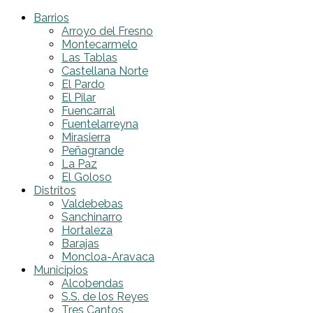
Barrios
Arroyo del Fresno
Montecarmelo
Las Tablas
Castellana Norte
El Pardo
El Pilar
Fuencarral
Fuentelarreyna
Mirasierra
Peñagrande
La Paz
El Goloso
Distritos
Valdebebas
Sanchinarro
Hortaleza
Barajas
Moncloa-Aravaca
Municipios
Alcobendas
S.S. de los Reyes
Tres Cantos