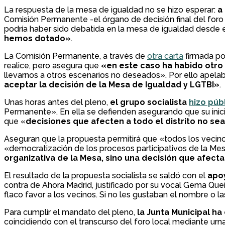
La respuesta de la mesa de igualdad no se hizo esperar:
a
Comisión Permanente -el órgano de decisión final del foro 
podría haber sido debatida en la mesa de igualdad desde e
hemos dotado»
.
La Comisión Permanente, a través de
otra carta
firmada po
realice, pero asegura que
«en este caso ha habido otro
llevarnos a otros escenarios no deseados». Por ello apelab
aceptar la decisión de la Mesa de Igualdad y LGTBI»
.
Unas horas antes del pleno,
el grupo socialista
hizo púb
Permanente». En ella se defienden asegurando que su inicia
que «
decisiones que afecten a todo el distrito no s
Aseguran que la propuesta permitirá que «todos los vecinos
«democratización de los procesos participativos de la Me
organizativa de la Mesa, sino una decisión que afect
El resultado de la propuesta socialista se saldó con el
apoy
contra de Ahora Madrid, justificado por su vocal Gema Qu
flaco favor a los vecinos. Si no les gustaban el nombre o la
Para cumplir el mandato del pleno,
la Junta Municipal h
coincidiendo con el transcurso del foro local mediante ur