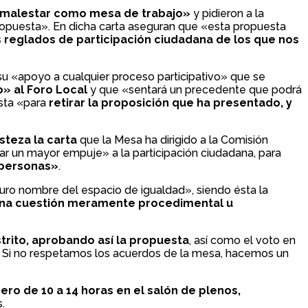
 «malestar como mesa de trabajo»
y pidieron a la
 propuesta». En dicha carta aseguran que «esta propuesta
 reglados de participación ciudadana de los que nos
su «apoyo a cualquier proceso participativo» que se
» al Foro Local
y que «sentará un precedente que podrá
ista «para
retirar la proposición que ha presentado, y
steza la carta
que la Mesa ha dirigido a la Comisión
dar un mayor empuje» a la participación ciudadana, para
 personas»
.
turo nombre del espacio de igualdad», siendo ésta la
una cuestión meramente procedimental u
strito, aprobando así la propuesta
, así como el voto en
o. Si no respetamos los acuerdos de la mesa, hacemos un
ro de 10 a 14 horas en el salón de plenos,
.