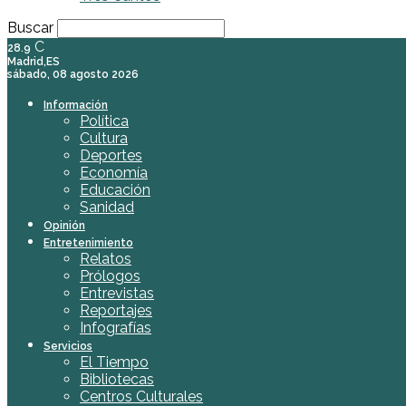
Buscar
C
28.9
Madrid,ES
sábado, 08 agosto 2026
Información
Política
Cultura
Deportes
Economía
Educación
Sanidad
Opinión
Entretenimiento
Relatos
Prólogos
Entrevistas
Reportajes
Infografías
Servicios
El Tiempo
Bibliotecas
Centros Culturales