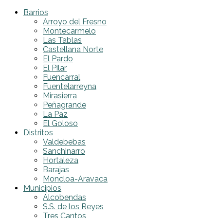
Barrios
Arroyo del Fresno
Montecarmelo
Las Tablas
Castellana Norte
El Pardo
El Pilar
Fuencarral
Fuentelarreyna
Mirasierra
Peñagrande
La Paz
El Goloso
Distritos
Valdebebas
Sanchinarro
Hortaleza
Barajas
Moncloa-Aravaca
Municipios
Alcobendas
S.S. de los Reyes
Tres Cantos