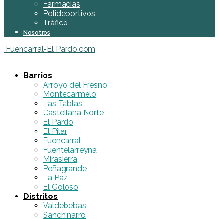
Farmacias
Polideportivos
Tráfico
Nosotros
Fuencarral-El Pardo.com
Barrios
Arroyo del Fresno
Montecarmelo
Las Tablas
Castellana Norte
El Pardo
El Pilar
Fuencarral
Fuentelarreyna
Mirasierra
Peñagrande
La Paz
El Goloso
Distritos
Valdebebas
Sanchinarro