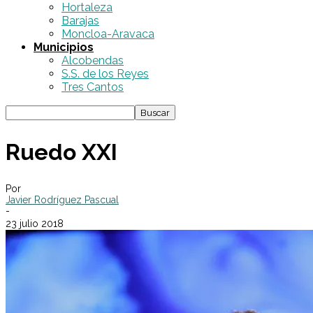
Hortaleza
Barajas
Moncloa-Aravaca
Municipios
Alcobendas
S.S. de los Reyes
Tres Cantos
Ruedo XXI
Por
Javier Rodríguez Pascual
-
23 julio 2018