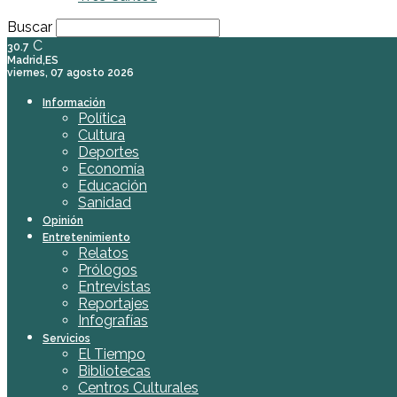
Buscar
C
30.7
Madrid,ES
viernes, 07 agosto 2026
Información
Política
Cultura
Deportes
Economía
Educación
Sanidad
Opinión
Entretenimiento
Relatos
Prólogos
Entrevistas
Reportajes
Infografías
Servicios
El Tiempo
Bibliotecas
Centros Culturales