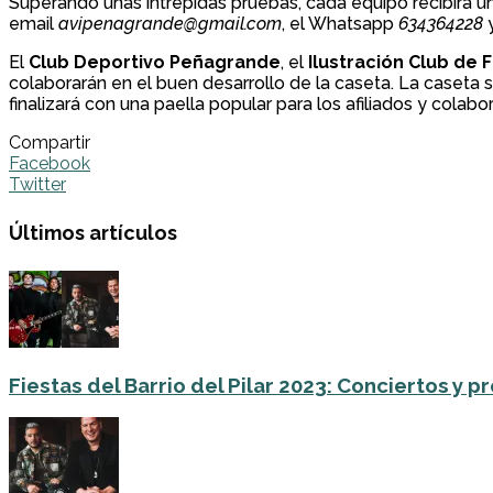
Superando unas intrépidas pruebas, cada equipo recibirá un
email
avipenagrande@gmail.com
, el Whatsapp
634364228
y
El
Club Deportivo Peñagrande
, el
Ilustración Club de 
colaborarán en el buen desarrollo de la caseta. La caseta 
finalizará con una paella popular para los afiliados y colab
Compartir
Facebook
Twitter
Últimos artículos
Fiestas del Barrio del Pilar 2023: Conciertos y