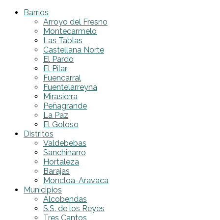
Barrios
Arroyo del Fresno
Montecarmelo
Las Tablas
Castellana Norte
El Pardo
El Pilar
Fuencarral
Fuentelarreyna
Mirasierra
Peñagrande
La Paz
El Goloso
Distritos
Valdebebas
Sanchinarro
Hortaleza
Barajas
Moncloa-Aravaca
Municipios
Alcobendas
S.S. de los Reyes
Tres Cantos