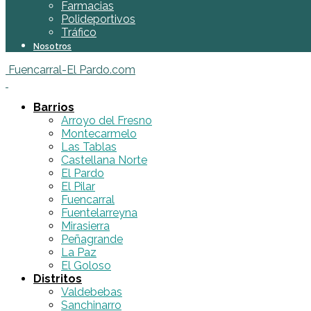
Farmacias
Polideportivos
Tráfico
Nosotros
Fuencarral-El Pardo.com
Barrios
Arroyo del Fresno
Montecarmelo
Las Tablas
Castellana Norte
El Pardo
El Pilar
Fuencarral
Fuentelarreyna
Mirasierra
Peñagrande
La Paz
El Goloso
Distritos
Valdebebas
Sanchinarro