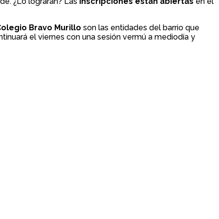
lde. ¿Lo lograrán? Las
inscripciones están abiertas
en el
olegio Bravo Murillo
son las entidades del barrio que
ontinuará el viernes con una sesión vermú a mediodía y