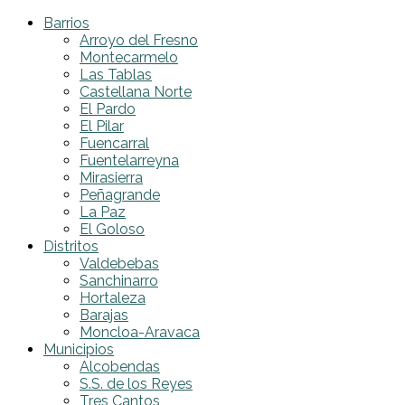
Barrios
Arroyo del Fresno
Montecarmelo
Las Tablas
Castellana Norte
El Pardo
El Pilar
Fuencarral
Fuentelarreyna
Mirasierra
Peñagrande
La Paz
El Goloso
Distritos
Valdebebas
Sanchinarro
Hortaleza
Barajas
Moncloa-Aravaca
Municipios
Alcobendas
S.S. de los Reyes
Tres Cantos