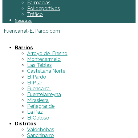
Farmacias
Polideportivos
Tráfico
Nosotros
Fuencarral-El Pardo.com
Barrios
Arroyo del Fresno
Montecarmelo
Las Tablas
Castellana Norte
El Pardo
El Pilar
Fuencarral
Fuentelarreyna
Mirasierra
Peñagrande
La Paz
El Goloso
Distritos
Valdebebas
Sanchinarro