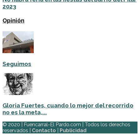
2023
Opinión
Seguimos
Gloria Fuertes, cuando lo mejor del recorrido
no es la meta,...
© 2020 | Fuencarral-El Pardo.com | Todos los derechos
reservados |
Contacto
|
Publicidad