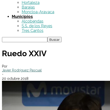
Hortaleza
Barajas
Moncloa-Aravaca
Municipios
Alcobendas
S.S. de los Reyes
Tres Cantos
Ruedo XXIV
Por
Javier Rodríguez Pascual
-
20 octubre 2018