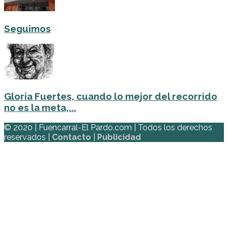
Seguimos
Gloria Fuertes, cuando lo mejor del recorrido
no es la meta,...
© 2020 | Fuencarral-El Pardo.com | Todos los derechos
reservados |
Contacto
|
Publicidad