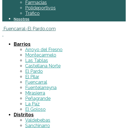
Farmacias
Polideportivos
Tráfico
Nosotros
Fuencarral-El Pardo.com
Barrios
Arroyo del Fresno
Montecarmelo
Las Tablas
Castellana Norte
El Pardo
El Pilar
Fuencarral
Fuentelarreyna
Mirasierra
Peñagrande
La Paz
El Goloso
Distritos
Valdebebas
Sanchinarro