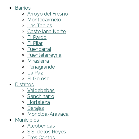
Barrios
Arroyo del Fresno
Montecarmelo
Las Tablas
Castellana Norte
El Pardo
El Pilar
Fuencarral
Fuentelarreyna
Mirasierra
Peñagrande
La Paz
El Goloso
Distritos
Valdebebas
Sanchinarro
Hortaleza
Barajas
Moncloa-Aravaca
Municipios
Alcobendas
S.S. de los Reyes
Tres Cantos