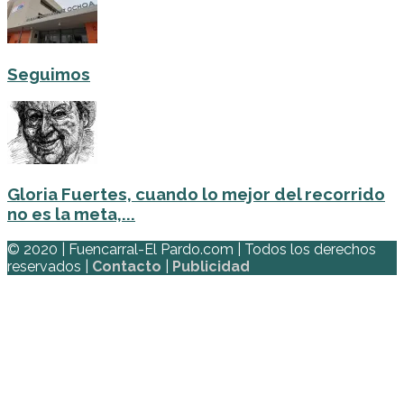
Seguimos
Gloria Fuertes, cuando lo mejor del recorrido
no es la meta,...
© 2020 | Fuencarral-El Pardo.com | Todos los derechos
reservados |
Contacto
|
Publicidad