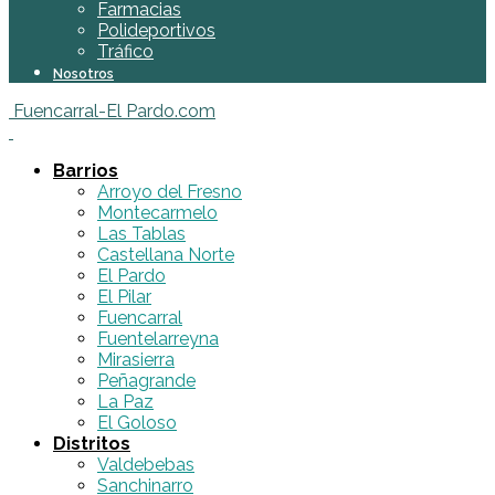
Farmacias
Polideportivos
Tráfico
Nosotros
Fuencarral-El Pardo.com
Barrios
Arroyo del Fresno
Montecarmelo
Las Tablas
Castellana Norte
El Pardo
El Pilar
Fuencarral
Fuentelarreyna
Mirasierra
Peñagrande
La Paz
El Goloso
Distritos
Valdebebas
Sanchinarro