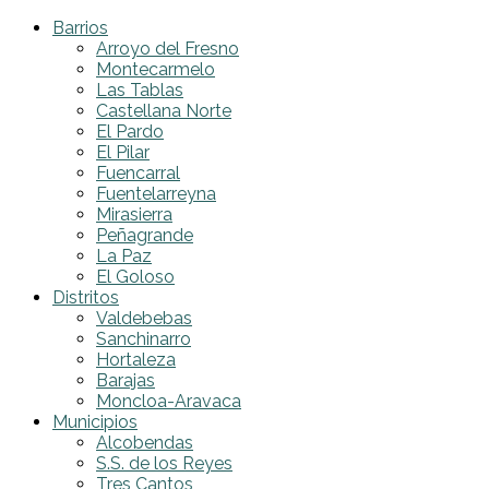
Barrios
Arroyo del Fresno
Montecarmelo
Las Tablas
Castellana Norte
El Pardo
El Pilar
Fuencarral
Fuentelarreyna
Mirasierra
Peñagrande
La Paz
El Goloso
Distritos
Valdebebas
Sanchinarro
Hortaleza
Barajas
Moncloa-Aravaca
Municipios
Alcobendas
S.S. de los Reyes
Tres Cantos