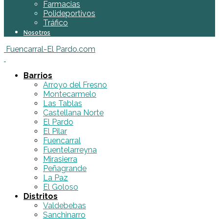
Farmacias
Polideportivos
Tráfico
Nosotros
Fuencarral-El Pardo.com
Barrios
Arroyo del Fresno
Montecarmelo
Las Tablas
Castellana Norte
El Pardo
El Pilar
Fuencarral
Fuentelarreyna
Mirasierra
Peñagrande
La Paz
El Goloso
Distritos
Valdebebas
Sanchinarro