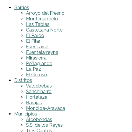
Barrios
Arroyo del Fresno
Montecarmelo
Las Tablas
Castellana Norte
El Pardo
El Pilar
Fuencarral
Fuentelarreyna
Mirasierra
Peñagrande
La Paz
El Goloso
Distritos
Valdebebas
Sanchinarro
Hortaleza
Barajas
Moncloa-Aravaca
Municipios
Alcobendas
S.S. de los Reyes
Tres Cantos