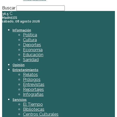
Buscar
C
36.5
Madrid,ES
sábado, 08 agosto 2026
Información
Política
Cultura
Deportes
Economía
Educación
Sanidad
Opinión
Entretenimiento
Relatos
Prólogos
Entrevistas
Reportajes
Infografías
Servicios
El Tiempo
Bibliotecas
Centros Culturales