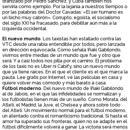
tiranizado por Pedro Sánchez, y Cuba también nos
serviría como ejemplo. Por la lejanía a nuestros tiempos o
por las palabras del Doctor Cavadas: «El ser humano es
un bicho muy cabrón». Corrupto, egoísta, el socialismo
del siglo XXI ha fracasado, para debilitar aún más a la
izquierda occidental.
El nuevo mundo
. Los taxistas han estallado contra las
VTC desde una rabia entendible por todos, pero lanzada
en dirección equivocada. Como señala Iñaki Gabilondo,
vivimos entre medias de un mundo que fue y otro que
será. Y a casi todos nos pilla por el camino. El problema
de los taxis no es Uber ni Cabify, sino un nuevo mundo
que ya tiene raíces. En el que el cliente es el que marca la
pauta. Lee gratis por Internet, ve las películas en casa y
quiere volver más cómodo y más barato a casa.
Fútbol moderno
. Del nuevo mundo de Iñaki Gabilondo
al de Jabois, en el que las infidelidades se normalizan y
los futbolistas tienen más de un sueño. Como Morata, del
Atleti, el Madrid, la Juve, el Chelsea y ahora sobre todo
del Atleti. Un movimiento normal para el fútbol moderno,
un atentado contra el romanticismo tradicional. Si hasta el
amor ha superado sus fronteras, quien no se adapte en el
fútbol difícilmente volverá a ganar. La victoria será menos