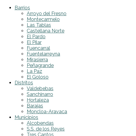
Barrios
Arroyo del Fresno
Montecarmelo
Las Tablas
Castellana Norte
El Pardo
El Pilar
Fuencarral
Fuentelarreyna
Mirasierra
Peñagrande
La Paz
El Goloso
Distritos
Valdebebas
Sanchinarro
Hortaleza
Barajas
Moncloa-Aravaca
Municipios
Alcobendas
S.S. de los Reyes
Tres Cantos