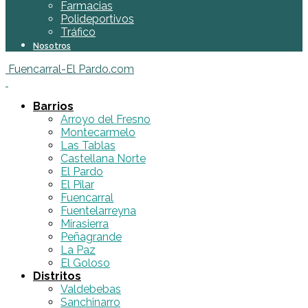
Farmacias
Polideportivos
Tráfico
Nosotros
Fuencarral-El Pardo.com
Barrios
Arroyo del Fresno
Montecarmelo
Las Tablas
Castellana Norte
El Pardo
El Pilar
Fuencarral
Fuentelarreyna
Mirasierra
Peñagrande
La Paz
El Goloso
Distritos
Valdebebas
Sanchinarro