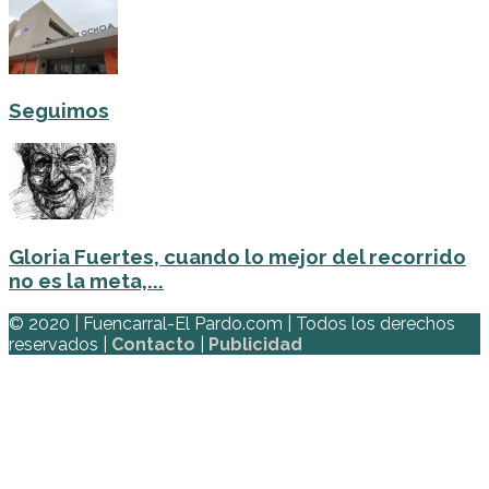
Seguimos
Gloria Fuertes, cuando lo mejor del recorrido
no es la meta,...
© 2020 | Fuencarral-El Pardo.com | Todos los derechos
reservados |
Contacto
|
Publicidad