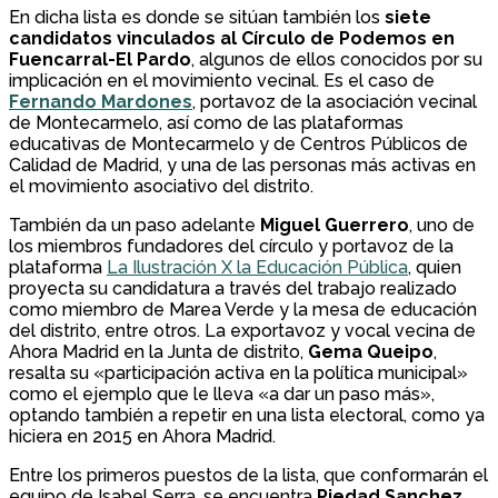
En dicha lista es donde se sitúan también los
siete
candidatos vinculados al Círculo de Podemos en
Fuencarral-El Pardo
, algunos de ellos conocidos por su
implicación en el movimiento vecinal. Es el caso de
Fernando Mardones
, portavoz de la asociación vecinal
de Montecarmelo, así como de las plataformas
educativas de Montecarmelo y de Centros Públicos de
Calidad de Madrid, y una de las personas más activas en
el movimiento asociativo del distrito.
También da un paso adelante
Miguel Guerrero
, uno de
los miembros fundadores del círculo y portavoz de la
plataforma
La Ilustración X la Educación Pública
, quien
proyecta su candidatura a través del trabajo realizado
como miembro de Marea Verde y la mesa de educación
del distrito, entre otros. La exportavoz y vocal vecina de
Ahora Madrid en la Junta de distrito,
Gema Queipo
,
resalta su «participación activa en la política municipal»
como el ejemplo que le lleva «a dar un paso más»,
optando también a repetir en una lista electoral, como ya
hiciera en 2015 en Ahora Madrid.
Entre los primeros puestos de la lista, que conformarán el
equipo de Isabel Serra, se encuentra
Piedad Sanchez
,