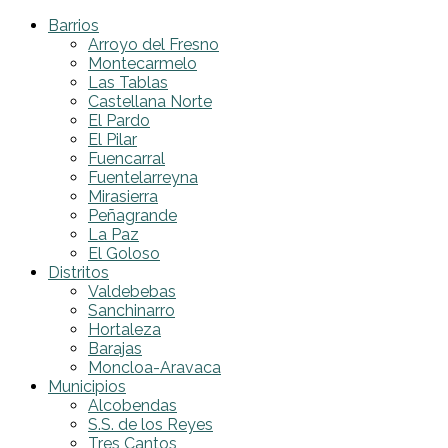
Barrios
Arroyo del Fresno
Montecarmelo
Las Tablas
Castellana Norte
El Pardo
El Pilar
Fuencarral
Fuentelarreyna
Mirasierra
Peñagrande
La Paz
El Goloso
Distritos
Valdebebas
Sanchinarro
Hortaleza
Barajas
Moncloa-Aravaca
Municipios
Alcobendas
S.S. de los Reyes
Tres Cantos