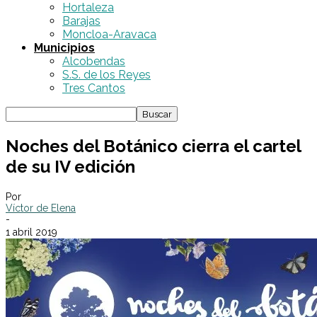
Hortaleza
Barajas
Moncloa-Aravaca
Municipios
Alcobendas
S.S. de los Reyes
Tres Cantos
Noches del Botánico cierra el cartel
de su IV edición
Por
Víctor de Elena
-
1 abril 2019