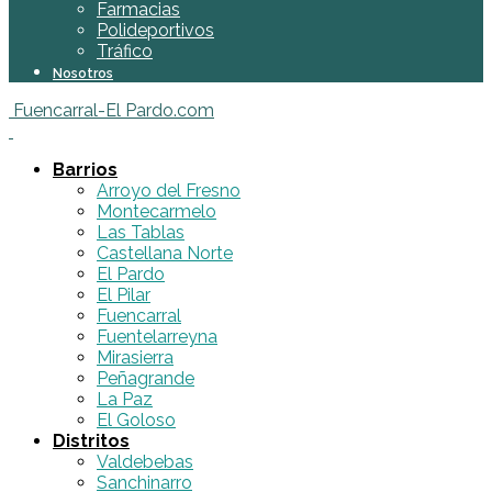
Farmacias
Polideportivos
Tráfico
Nosotros
Fuencarral-El Pardo.com
Barrios
Arroyo del Fresno
Montecarmelo
Las Tablas
Castellana Norte
El Pardo
El Pilar
Fuencarral
Fuentelarreyna
Mirasierra
Peñagrande
La Paz
El Goloso
Distritos
Valdebebas
Sanchinarro