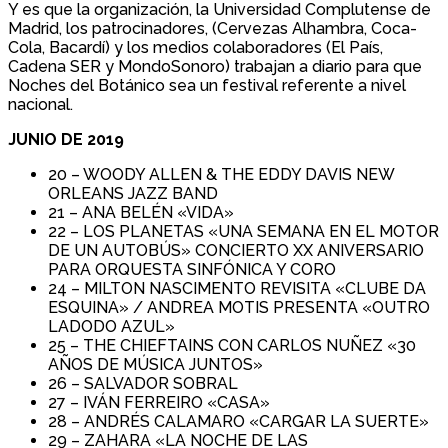
Y es que la organización, la Universidad Complutense de
Madrid, los patrocinadores, (Cervezas Alhambra, Coca-
Cola, Bacardí) y los medios colaboradores (El País,
Cadena SER y MondoSonoro) trabajan a diario para que
Noches del Botánico sea un festival referente a nivel
nacional.
JUNIO DE 2019
20 – WOODY ALLEN & THE EDDY DAVIS NEW
ORLEANS JAZZ BAND
21 – ANA BELÉN «VIDA»
22 – LOS PLANETAS «UNA SEMANA EN EL MOTOR
DE UN AUTOBÚS» CONCIERTO XX ANIVERSARIO
PARA ORQUESTA SINFÓNICA Y CORO
24 – MILTON NASCIMENTO REVISITA «CLUBE DA
ESQUINA» / ANDREA MOTIS PRESENTA «OUTRO
LADODO AZUL»
25 – THE CHIEFTAINS CON CARLOS NUÑEZ «30
AÑOS DE MÚSICA JUNTOS»
26 – SALVADOR SOBRAL
27 – IVÁN FERREIRO «CASA»
28 – ANDRÉS CALAMARO «CARGAR LA SUERTE»
29 – ZAHARA «LA NOCHE DE LAS