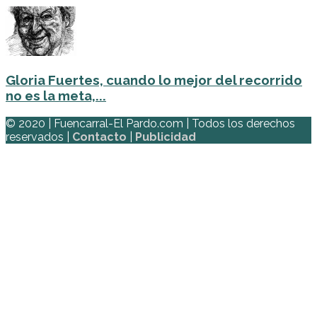
Gloria Fuertes, cuando lo mejor del recorrido
no es la meta,...
© 2020 | Fuencarral-El Pardo.com | Todos los derechos
reservados |
Contacto
|
Publicidad