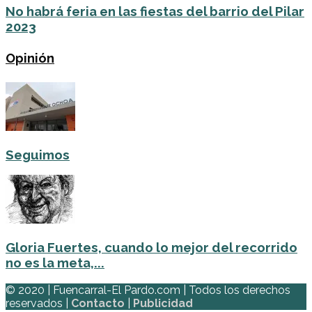
No habrá feria en las fiestas del barrio del Pilar
2023
Opinión
Seguimos
Gloria Fuertes, cuando lo mejor del recorrido
no es la meta,...
© 2020 | Fuencarral-El Pardo.com | Todos los derechos
reservados |
Contacto
|
Publicidad