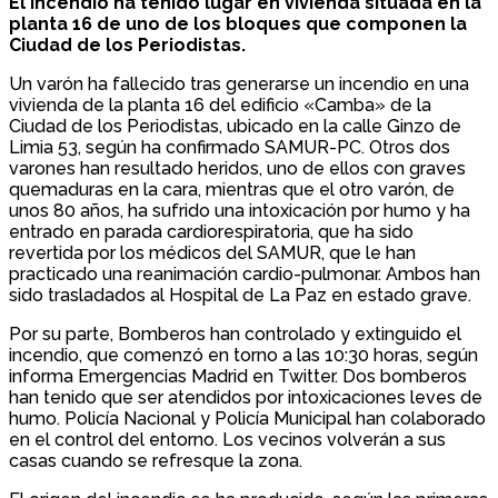
El incendio ha tenido lugar en vivienda situada en la
planta 16 de uno de los bloques que componen la
Ciudad de los Periodistas.
Un varón ha fallecido tras generarse un incendio en una
vivienda de la planta 16 del edificio «Camba» de la
Ciudad de los Periodistas, ubicado en la calle Ginzo de
Limia 53, según ha confirmado SAMUR-PC. Otros dos
varones han resultado heridos, uno de ellos con graves
quemaduras en la cara, mientras que el otro varón, de
unos 80 años, ha sufrido una intoxicación por humo y ha
entrado en parada cardiorespiratoria, que ha sido
revertida por los médicos del SAMUR, que le han
practicado una reanimación cardio-pulmonar. Ambos han
sido trasladados al Hospital de La Paz en estado grave.
Por su parte, Bomberos han controlado y extinguido el
incendio, que comenzó en torno a las 10:30 horas, según
informa Emergencias Madrid en Twitter. Dos bomberos
han tenido que ser atendidos por intoxicaciones leves de
humo. Policía Nacional y Policía Municipal han colaborado
en el control del entorno. Los vecinos volverán a sus
casas cuando se refresque la zona.