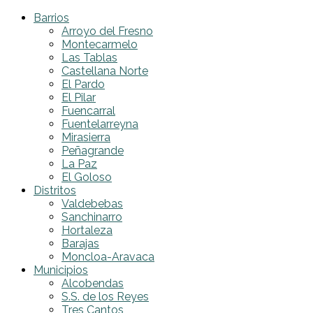
Barrios
Arroyo del Fresno
Montecarmelo
Las Tablas
Castellana Norte
El Pardo
El Pilar
Fuencarral
Fuentelarreyna
Mirasierra
Peñagrande
La Paz
El Goloso
Distritos
Valdebebas
Sanchinarro
Hortaleza
Barajas
Moncloa-Aravaca
Municipios
Alcobendas
S.S. de los Reyes
Tres Cantos