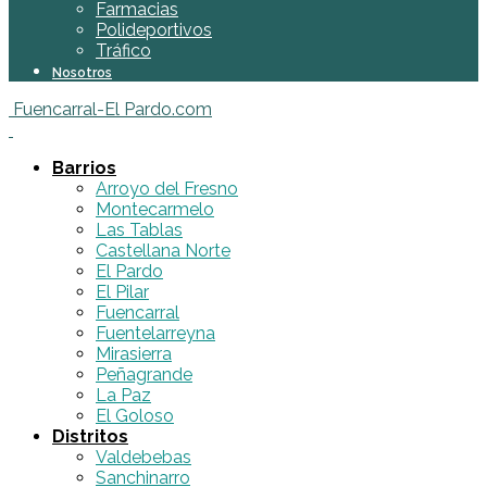
Farmacias
Polideportivos
Tráfico
Nosotros
Fuencarral-El Pardo.com
Barrios
Arroyo del Fresno
Montecarmelo
Las Tablas
Castellana Norte
El Pardo
El Pilar
Fuencarral
Fuentelarreyna
Mirasierra
Peñagrande
La Paz
El Goloso
Distritos
Valdebebas
Sanchinarro