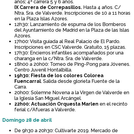
años; 4ª carrera 5 y 6 años.
IX Carrera de Correpasillos.
Hasta 4 años. C/
Ntra. Sra. de Valverde. Inscripciones de 10 a 11 horas
en la Plaza Islas Azores.
12h30: Lanzamiento de espuma de los Bomberos
del Ayuntamiento de Madrid en la Plaza de las Islas
Azores.
17h00: Visita guiada al Real Palacio de El Pardo.
Inscripciones en CSC Valverde. Gratuito, 15 plazas.
17h30: Encierros infantiles acompañados por una
charanga en la c/Ntra. Sra. de Valverde.
18h00 a 20h00: Torneo de Ping-Pong para Jóvenes.
Centro Juvenil Hontalbilla.
19h30: Fiesta de los colores Colorea
Fuencarral
. Salida desde glorieta Fuente de la
Carra.
20h00: Solemne Novena a la Virgen de Valverde en
la Iglesia San Miguel Arcángel.
22h00: Actuación Orquesta Marlen
en el recinto
ferial c/Afueras a Valverde.
Domingo 28 de abril
De 9h30 a 20h30: Cultivarte 2019. Mercado de