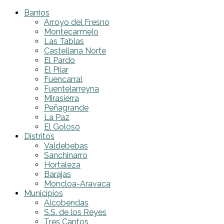
Barrios
Arroyo del Fresno
Montecarmelo
Las Tablas
Castellana Norte
El Pardo
El Pilar
Fuencarral
Fuentelarreyna
Mirasierra
Peñagrande
La Paz
El Goloso
Distritos
Valdebebas
Sanchinarro
Hortaleza
Barajas
Moncloa-Aravaca
Municipios
Alcobendas
S.S. de los Reyes
Tres Cantos