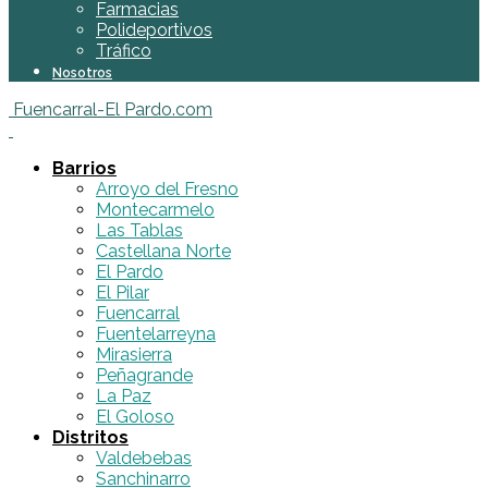
Farmacias
Polideportivos
Tráfico
Nosotros
Fuencarral-El Pardo.com
Barrios
Arroyo del Fresno
Montecarmelo
Las Tablas
Castellana Norte
El Pardo
El Pilar
Fuencarral
Fuentelarreyna
Mirasierra
Peñagrande
La Paz
El Goloso
Distritos
Valdebebas
Sanchinarro