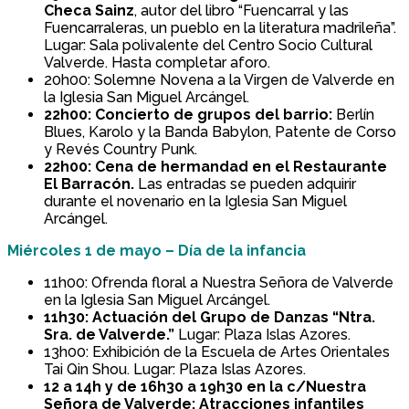
Checa Sainz
, autor del libro “Fuencarral y las
Fuencarraleras, un pueblo en la literatura madrileña”.
Lugar: Sala polivalente del Centro Socio Cultural
Valverde. Hasta completar aforo.
20h00: Solemne Novena a la Virgen de Valverde en
la Iglesia San Miguel Arcángel.
22h00: Concierto de grupos del barrio:
Berlín
Blues, Karolo y la Banda Babylon, Patente de Corso
y Revés Country Punk.
22h00: Cena de hermandad en el Restaurante
El Barracón.
Las entradas se pueden adquirir
durante el novenario en la Iglesia San Miguel
Arcángel.
Miércoles 1 de mayo – Día de la infancia
11h00: Ofrenda floral a Nuestra Señora de Valverde
en la Iglesia San Miguel Arcángel.
11h30: Actuación del Grupo de Danzas “Ntra.
Sra. de Valverde.”
Lugar: Plaza Islas Azores.
13h00: Exhibición de la Escuela de Artes Orientales
Tai Qin Shou. Lugar: Plaza Islas Azores.
12 a 14h y de 16h30 a 19h30 en la c/Nuestra
Señora de Valverde: Atracciones infantiles