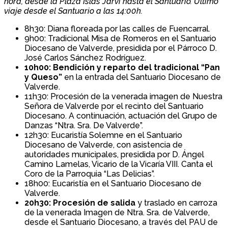
hora, desde la Plaza Islas Jarvi hasta el Santuario. Último
viaje desde el Santuario a las 14:00h.
8h30: Diana floreada por las calles de Fuencarral.
9h00: Tradicional Misa de Romeros en el Santuario
Diocesano de Valverde, presidida por el Párroco D.
José Carlos Sánchez Rodríguez.
10h00: Bendición y reparto del tradicional “Pan
y Queso”
en la entrada del Santuario Diocesano de
Valverde.
11h30: Procesión de la venerada imagen de Nuestra
Señora de Valverde por el recinto del Santuario
Diocesano. A continuación, actuación del Grupo de
Danzas “Ntra. Sra. De Valverde”.
12h30: Eucaristía Solemne en el Santuario
Diocesano de Valverde, con asistencia de
autoridades municipales, presidida por D. Ángel
Camino Lamelas, Vicario de la Vicaría VIII. Canta el
Coro de la Parroquia “Las Delicias”.
18h00: Eucaristía en el Santuario Diocesano de
Valverde.
20h30: Procesión de salida
y traslado en carroza
de la venerada Imagen de Ntra. Sra. de Valverde,
desde el Santuario Diocesano, a través del PAU de