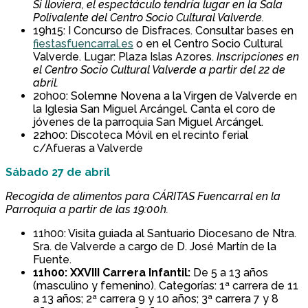
Si lloviera, el espectáculo tendría lugar en la Sala
Polivalente del Centro Socio Cultural Valverde.
19h15: I Concurso de Disfraces. Consultar bases en
fiestasfuencarral.es
o en el Centro Socio Cultural
Valverde. Lugar: Plaza Islas Azores.
Inscripciones en
el Centro Socio Cultural Valverde a partir del 22 de
abril.
20h00: Solemne Novena a la Virgen de Valverde en
la Iglesia San Miguel Arcángel. Canta el coro de
jóvenes de la parroquia San Miguel Arcángel.
22h00: Discoteca Móvil en el recinto ferial
c/Afueras a Valverde
Sábado 27 de abril
Recogida de alimentos para CÁRITAS Fuencarral en la
Parroquia a partir de las 19:00h.
11h00: Visita guiada al Santuario Diocesano de Ntra.
Sra. de Valverde a cargo de D. José Martín de la
Fuente.
11h00: XXVIII Carrera Infantil:
De 5 a 13 años
(masculino y femenino). Categorías: 1ª carrera de 11
a 13 años; 2ª carrera 9 y 10 años; 3ª carrera 7 y 8