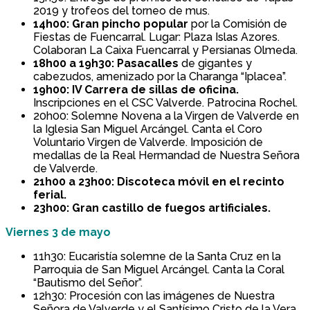
2019 y trofeos del torneo de mus.
14h00: Gran pincho popular
por la Comisión de
Fiestas de Fuencarral. Lugar: Plaza Islas Azores.
Colaboran La Caixa Fuencarral y Persianas Olmeda.
18h00 a 19h30: Pasacalles
de gigantes y
cabezudos, amenizado por la Charanga “Iplacea”.
19h00: IV Carrera de sillas de oficina.
Inscripciones en el CSC Valverde. Patrocina Rochel.
20h00: Solemne Novena a la Virgen de Valverde en
la Iglesia San Miguel Arcángel. Canta el Coro
Voluntario Virgen de Valverde. Imposición de
medallas de la Real Hermandad de Nuestra Señora
de Valverde.
21h00 a 23h00: Discoteca móvil en el recinto
ferial.
23h00: Gran castillo de fuegos artificiales.
Viernes 3 de mayo
11h30: Eucaristía solemne de la Santa Cruz en la
Parroquia de San Miguel Arcángel. Canta la Coral
“Bautismo del Señor”.
12h30: Procesión con las imágenes de Nuestra
Señora de Valverde y el Santísimo Cristo de la Vera