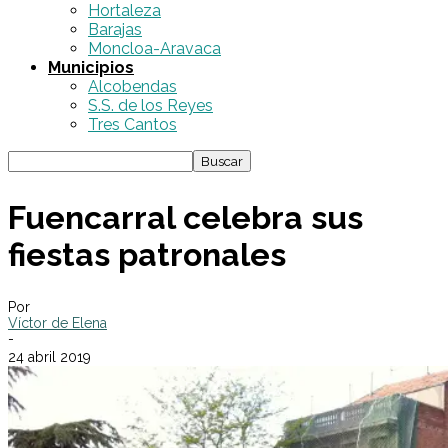
Hortaleza
Barajas
Moncloa-Aravaca
Municipios
Alcobendas
S.S. de los Reyes
Tres Cantos
Fuencarral celebra sus
fiestas patronales
Por
Víctor de Elena
-
24 abril 2019