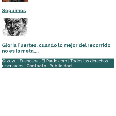
Seguimos
Gloria Fuertes, cuando lo mejor del recorrido
no es la meta,...
© 2020 | Fuencarral-El Pardo.com | Todos los derechos
reservados |
Contacto
|
Publicidad