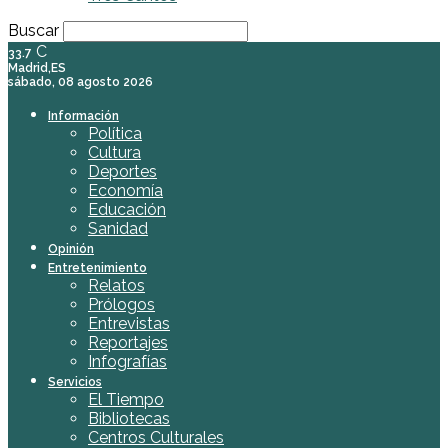
Buscar
C
33.7
Madrid,ES
sábado, 08 agosto 2026
Información
Política
Cultura
Deportes
Economía
Educación
Sanidad
Opinión
Entretenimiento
Relatos
Prólogos
Entrevistas
Reportajes
Infografías
Servicios
El Tiempo
Bibliotecas
Centros Culturales