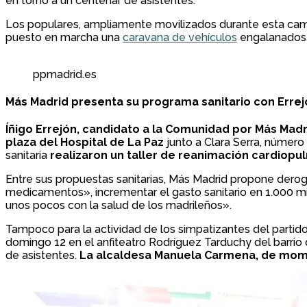
en torno a un centenar de asistentes.
Los populares, ampliamente movilizados durante esta cam
puesto en marcha una
caravana de vehículos
engalanados 
ppmadrid.es
Más Madrid presenta su programa sanitario con Errejó
Íñigo Errejón, candidato a la Comunidad por Más Madr
plaza del Hospital de La Paz
junto a Clara Serra, número
sanitaria
realizaron un taller de reanimación cardiop
Entre sus propuestas sanitarias, Más Madrid propone derogar 
medicamentos», incrementar el gasto sanitario en 1.000 mil
unos pocos con la salud de los madrileños».
Tampoco para la actividad de los simpatizantes del partid
domingo 12 en el anfiteatro Rodríguez Tarduchy del barrio 
de asistentes.
La alcaldesa Manuela Carmena, de momen