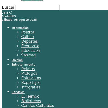
Buscar
C
24.8
Madrid,ES
sábado, 08 agosto 2026
Información
Política
Cultura
Deportes
Economía
Educación
Sanidad
Opinión
Entretenimiento
Relatos
Prólogos
Entrevistas
Reportajes
Infografías
Servicios
El Tiempo
Bibliotecas
Centros Culturales