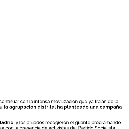
continuar con la intensa movilización que ya traían de la
a,
la agrupación distrital ha planteado una campaña
Madrid
, y los afiliados recogieron el guante programando
a con la presencia de activistas del Partido Socialista