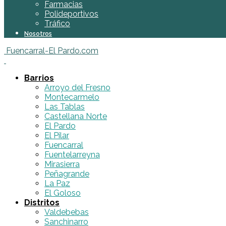
Farmacias
Polideportivos
Tráfico
Nosotros
Fuencarral-El Pardo.com
Barrios
Arroyo del Fresno
Montecarmelo
Las Tablas
Castellana Norte
El Pardo
El Pilar
Fuencarral
Fuentelarreyna
Mirasierra
Peñagrande
La Paz
El Goloso
Distritos
Valdebebas
Sanchinarro