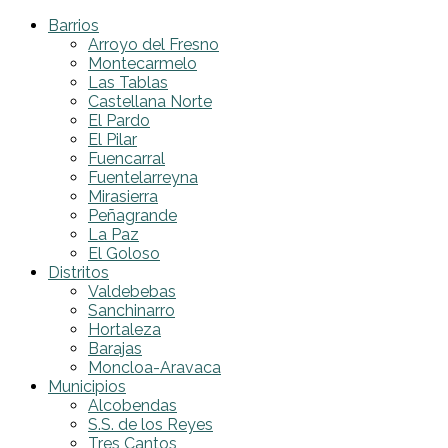
Barrios
Arroyo del Fresno
Montecarmelo
Las Tablas
Castellana Norte
El Pardo
El Pilar
Fuencarral
Fuentelarreyna
Mirasierra
Peñagrande
La Paz
El Goloso
Distritos
Valdebebas
Sanchinarro
Hortaleza
Barajas
Moncloa-Aravaca
Municipios
Alcobendas
S.S. de los Reyes
Tres Cantos