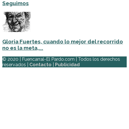
Seguimos
Gloria Fuertes, cuando lo mejor del recorrido
no es la meta,...
© 2020 | Fuencarral-El Pardo.com | Todos los derechos
reservados |
Contacto
|
Publicidad