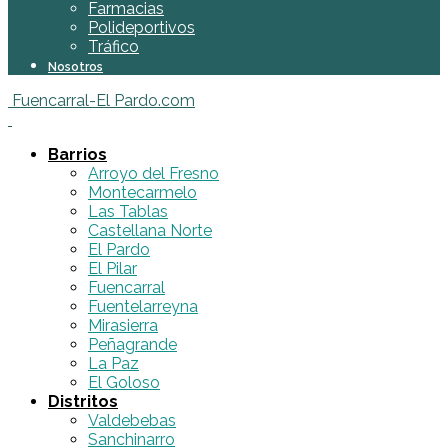
Farmacias
Polideportivos
Tráfico
Nosotros
Fuencarral-El Pardo.com
Barrios
Arroyo del Fresno
Montecarmelo
Las Tablas
Castellana Norte
El Pardo
El Pilar
Fuencarral
Fuentelarreyna
Mirasierra
Peñagrande
La Paz
El Goloso
Distritos
Valdebebas
Sanchinarro