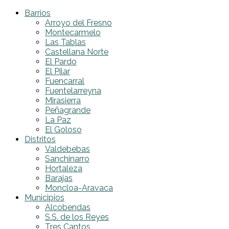
Barrios
Arroyo del Fresno
Montecarmelo
Las Tablas
Castellana Norte
El Pardo
El Pilar
Fuencarral
Fuentelarreyna
Mirasierra
Peñagrande
La Paz
El Goloso
Distritos
Valdebebas
Sanchinarro
Hortaleza
Barajas
Moncloa-Aravaca
Municipios
Alcobendas
S.S. de los Reyes
Tres Cantos