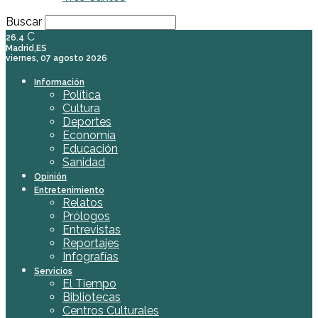
Buscar
C
26.4
Madrid,ES
viernes, 07 agosto 2026
Información
Política
Cultura
Deportes
Economía
Educación
Sanidad
Opinión
Entretenimiento
Relatos
Prólogos
Entrevistas
Reportajes
Infografías
Servicios
El Tiempo
Bibliotecas
Centros Culturales