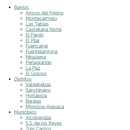
Barrios
Arroyo del Fresno
Montecarmelo
Las Tablas
Castellana Norte
El Pardo
El Pilar
Fuencarral
Fuentelarreyna
Mirasierra
Peñagrande
La Paz
El Goloso
Distritos
Valdebebas
Sanchinarro
Hortaleza
Barajas
Moncloa-Aravaca
Municipios
Alcobendas
S.S. de los Reyes
Tres Cantos