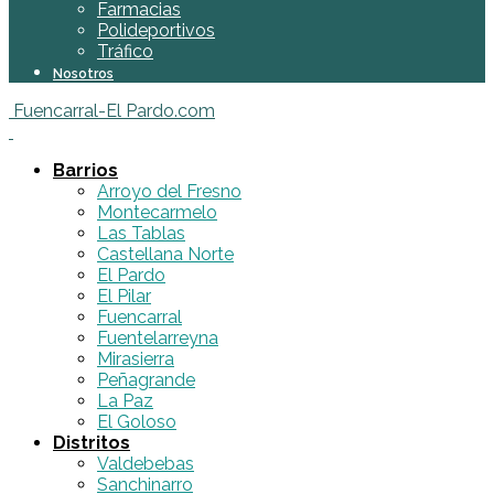
Farmacias
Polideportivos
Tráfico
Nosotros
Fuencarral-El Pardo.com
Barrios
Arroyo del Fresno
Montecarmelo
Las Tablas
Castellana Norte
El Pardo
El Pilar
Fuencarral
Fuentelarreyna
Mirasierra
Peñagrande
La Paz
El Goloso
Distritos
Valdebebas
Sanchinarro