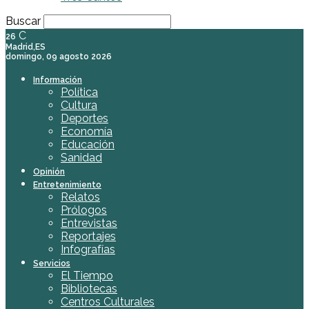
Buscar
C
26
Madrid,ES
domingo, 09 agosto 2026
Información
Política
Cultura
Deportes
Economía
Educación
Sanidad
Opinión
Entretenimiento
Relatos
Prólogos
Entrevistas
Reportajes
Infografías
Servicios
El Tiempo
Bibliotecas
Centros Culturales