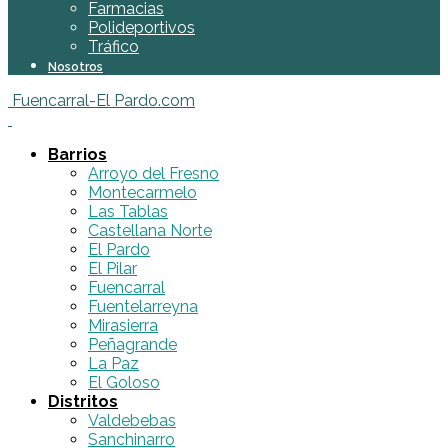
Farmacias
Polideportivos
Tráfico
Nosotros
Fuencarral-El Pardo.com
Barrios
Arroyo del Fresno
Montecarmelo
Las Tablas
Castellana Norte
El Pardo
El Pilar
Fuencarral
Fuentelarreyna
Mirasierra
Peñagrande
La Paz
El Goloso
Distritos
Valdebebas
Sanchinarro