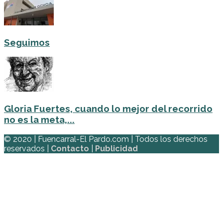
Seguimos
Gloria Fuertes, cuando lo mejor del recorrido
no es la meta,...
© 2020 | Fuencarral-El Pardo.com | Todos los derechos
reservados |
Contacto
|
Publicidad