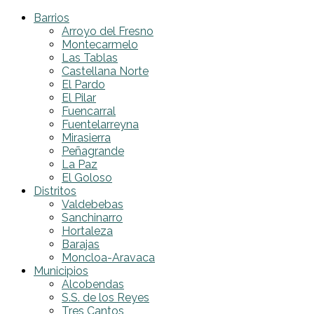
Barrios
Arroyo del Fresno
Montecarmelo
Las Tablas
Castellana Norte
El Pardo
El Pilar
Fuencarral
Fuentelarreyna
Mirasierra
Peñagrande
La Paz
El Goloso
Distritos
Valdebebas
Sanchinarro
Hortaleza
Barajas
Moncloa-Aravaca
Municipios
Alcobendas
S.S. de los Reyes
Tres Cantos