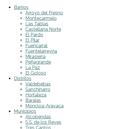
Barrios
Arroyo del Fresno
Montecarmelo
Las Tablas
Castellana Norte
El Pardo
El Pilar
Fuencarral
Fuentelarreyna
Mirasierra
Peñagrande
La Paz
El Goloso
Distritos
Valdebebas
Sanchinarro
Hortaleza
Barajas
Moncloa-Aravaca
Municipios
Alcobendas
S.S. de los Reyes
Tres Cantos