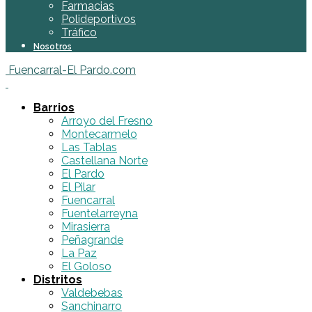
Farmacias
Polideportivos
Tráfico
Nosotros
Fuencarral-El Pardo.com
Barrios
Arroyo del Fresno
Montecarmelo
Las Tablas
Castellana Norte
El Pardo
El Pilar
Fuencarral
Fuentelarreyna
Mirasierra
Peñagrande
La Paz
El Goloso
Distritos
Valdebebas
Sanchinarro