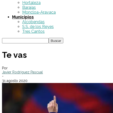
Hortaleza
Barajas
Moncloa-Aravaca
Municipios
Alcobendas
S.S. de los Reyes
Tres Cantos
Te vas
Por
Javier Rodríguez Pascual
-
31 agosto 2020