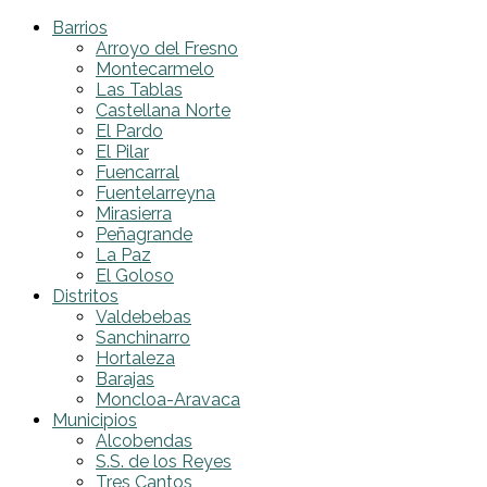
Barrios
Arroyo del Fresno
Montecarmelo
Las Tablas
Castellana Norte
El Pardo
El Pilar
Fuencarral
Fuentelarreyna
Mirasierra
Peñagrande
La Paz
El Goloso
Distritos
Valdebebas
Sanchinarro
Hortaleza
Barajas
Moncloa-Aravaca
Municipios
Alcobendas
S.S. de los Reyes
Tres Cantos