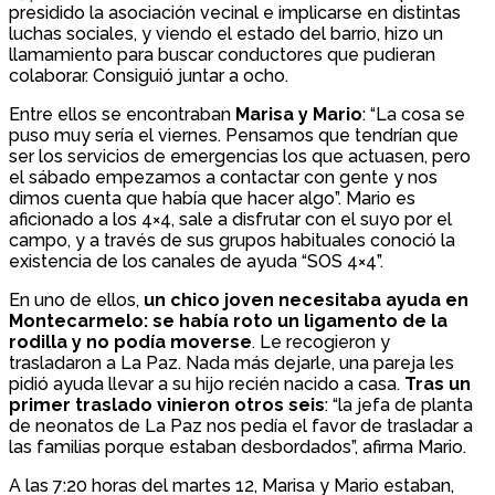
presidido la asociación vecinal e implicarse en distintas
luchas sociales, y viendo el estado del barrio, hizo un
llamamiento para buscar conductores que pudieran
colaborar. Consiguió juntar a ocho.
Entre ellos se encontraban
Marisa y Mario
: “La cosa se
puso muy sería el viernes. Pensamos que tendrían que
ser los servicios de emergencias los que actuasen, pero
el sábado empezamos a contactar con gente y nos
dimos cuenta que había que hacer algo”. Mario es
aficionado a los 4×4, sale a disfrutar con el suyo por el
campo, y a través de sus grupos habituales conoció la
existencia de los canales de ayuda “SOS 4×4”.
En uno de ellos,
un chico joven necesitaba ayuda en
Montecarmelo: se había roto un ligamento de la
rodilla y no podía moverse
. Le recogieron y
trasladaron a La Paz. Nada más dejarle, una pareja les
pidió ayuda llevar a su hijo recién nacido a casa.
Tras un
primer traslado vinieron otros seis
: “la jefa de planta
de neonatos de La Paz nos pedía el favor de trasladar a
las familias porque estaban desbordados”, afirma Mario.
A las 7:20 horas del martes 12, Marisa y Mario estaban,