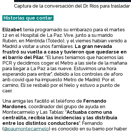
Captura de la conversación del Dr. Ríos para trasla
Historias que contar
Elizabet
tenía programado su embarazo para el martes
12 en el Hospital de La Paz. Vive, junto a su marido
Rubén, en Méntrida (Toledo), y el viernes habían venido a
Madrid a visitar a unos familiares.
La gran nevada
frustró su vuelta a casa y tuvieron que quedarse en
el barrio del Pilar.
“El lunes teníamos que hacernos las
PCR y decidimos coger el Metro a las siete de la mañana
para llegar a La Paz a las nueve. Estuvimos una hora
esperando para entrar”, debido a los controles de aforo
anti-covid que ha impuesto Metro de Madrid. Por el
camino, Eli se resbaló por el hielo y estuvo a punto de
caer.
Una amiga les facilitó el teléfono de
Fernando
Mardones
, coordinador del grupo de ayuda en
Montecarmelo y Las Tablas: “
Actuaba como una
centralita, recibía las incidencias y las distribuía
entre los distintos conductores
”. Fernando
(
@paumontecarmelo
) es conocido en su barrio por haber