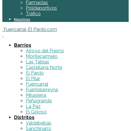
Farmacias
Polideportivos
Tráfico
Nosotros
Fuencarral-El Pardo.com
Barrios
Arroyo del Fresno
Montecarmelo
Las Tablas
Castellana Norte
El Pardo
El Pilar
Fuencarral
Fuentelarreyna
Mirasierra
Peñagrande
La Paz
El Goloso
Distritos
Valdebebas
Sanchinarro