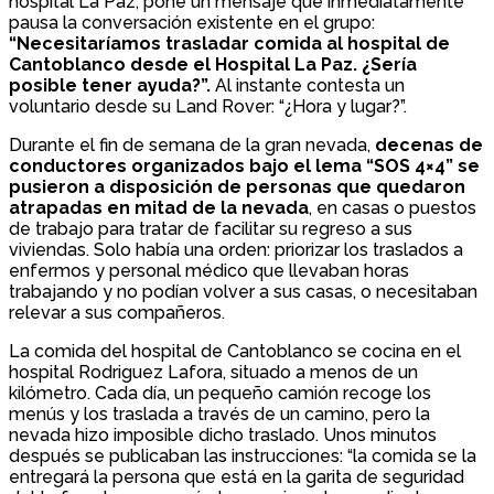
hospital La Paz, pone un mensaje que inmediatamente
pausa la conversación existente en el grupo:
“Necesitaríamos trasladar comida al hospital de
Cantoblanco desde el Hospital La Paz. ¿Sería
posible tener ayuda?”.
Al instante contesta un
voluntario desde su Land Rover: “¿Hora y lugar?”.
Durante el fin de semana de la gran nevada,
decenas de
conductores organizados bajo el lema “SOS 4×4” se
pusieron a disposición de personas que quedaron
atrapadas en mitad de la nevada
, en casas o puestos
de trabajo para tratar de facilitar su regreso a sus
viviendas. Solo había una orden: priorizar los traslados a
enfermos y personal médico que llevaban horas
trabajando y no podían volver a sus casas, o necesitaban
relevar a sus compañeros.
La comida del hospital de Cantoblanco se cocina en el
hospital Rodriguez Lafora, situado a menos de un
kilómetro. Cada día, un pequeño camión recoge los
menús y los traslada a través de un camino, pero la
nevada hizo imposible dicho traslado. Unos minutos
después se publicaban las instrucciones: “la comida se la
entregará la persona que está en la garita de seguridad