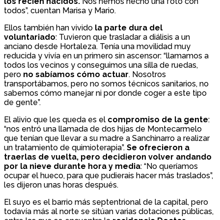
los recién nacidos.
Nos hemos hecho una foto con
todos”, cuentan Marisa y Mario.
Ellos también han vivido
la parte dura del
voluntariado
: Tuvieron que trasladar a diálisis a un
anciano desde Hortaleza. Tenía una movilidad muy
reducida y vivía en un primero sin ascensor: “llamamos a
todos los vecinos y conseguimos una silla de ruedas,
pero
no sabíamos cómo actuar
. Nosotros
transportábamos, pero no somos técnicos sanitarios, no
sabemos cómo manejar ni por donde coger a este tipo
de gente”.
El alivio que les queda es el
compromiso de la gente
:
“nos entró una llamada de dos hijas de Montecarmelo
que tenían que llevar a su madre a Sanchinarro a realizar
un tratamiento de quimioterapia”.
Se ofrecieron a
traerlas de vuelta, pero decidieron volver andando
por la nieve durante hora y media
: “No queríamos
ocupar el hueco, para que pudierais hacer más traslados”,
les dijeron unas horas después.
El suyo es el barrio más septentrional de la capital, pero
todavía más al norte se sitúan varias dotaciones públicas,