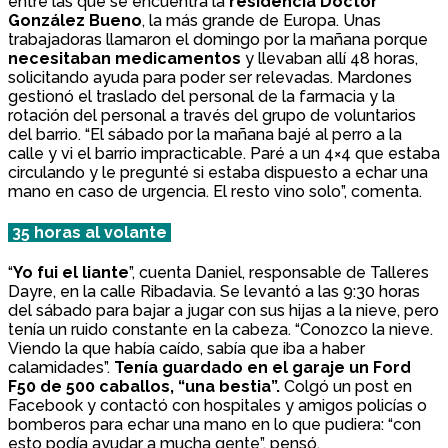
entre las que se encuentra la
residencia Doctor
González Bueno
, la más grande de Europa. Unas
trabajadoras llamaron el domingo por la mañana porque
necesitaban medicamentos
y llevaban allí 48 horas,
solicitando ayuda para poder ser relevadas. Mardones
gestionó el traslado del personal de la farmacia y la
rotación del personal a través del grupo de voluntarios
del barrio. “El sábado por la mañana bajé al perro a la
calle y vi el barrio impracticable. Paré a un 4×4 que estaba
circulando y le pregunté si estaba dispuesto a echar una
mano en caso de urgencia. El resto vino solo”, comenta.
35 horas al volante
“
Yo fui el liante
”, cuenta Daniel, responsable de Talleres
Dayre, en la calle Ribadavia. Se levantó a las 9:30 horas
del sábado para bajar a jugar con sus hijas a la nieve, pero
tenía un ruido constante en la cabeza. “Conozco la nieve.
Viendo la que había caído, sabía que iba a haber
calamidades”.
Tenía guardado en el garaje un Ford
F50 de 500 caballos, “una bestia”.
Colgó un post en
Facebook y contactó con hospitales y amigos policías o
bomberos para echar una mano en lo que pudiera: “con
esto podía ayudar a mucha gente”, pensó.