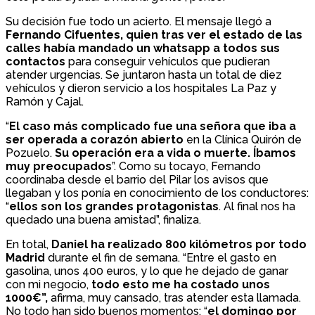
Su decisión fue todo un acierto. El mensaje llegó a
Fernando Cifuentes, quien tras ver el estado de las
calles había mandado un whatsapp a todos sus
contactos
para conseguir vehículos que pudieran
atender urgencias. Se juntaron hasta un total de diez
vehículos y dieron servicio a los hospitales La Paz y
Ramón y Cajal.
“
El caso más complicado fue una señora que iba a
ser operada a corazón abierto
en la Clínica Quirón de
Pozuelo.
Su operación era a vida o muerte. Íbamos
muy preocupados
”. Como su tocayo, Fernando
coordinaba desde el barrio del Pilar los avisos que
llegaban y los ponía en conocimiento de los conductores:
“
ellos son los grandes protagonistas
. Al final nos ha
quedado una buena amistad”, finaliza.
En total,
Daniel ha realizado 800 kilómetros por todo
Madrid
durante el fin de semana. “Entre el gasto en
gasolina, unos 400 euros, y lo que he dejado de ganar
con mi negocio,
todo esto me ha costado unos
1000€”,
afirma, muy cansado, tras atender esta llamada.
No todo han sido buenos momentos: “
el domingo por