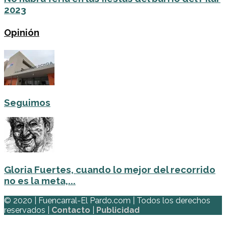
2023
Opinión
Seguimos
Gloria Fuertes, cuando lo mejor del recorrido
no es la meta,...
© 2020 | Fuencarral-El Pardo.com | Todos los derechos
reservados |
Contacto
|
Publicidad