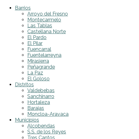
Barrios
Arroyo del Fresno
Montecarmelo
Las Tablas
Castellana Norte
El Pardo
El Pilar
Fuencarral
Fuentelarreyna
Mirasierra
Peñagrande
La Paz
El Goloso
Distritos
Valdebebas
Sanchinarro
Hortaleza
Barajas
Moncloa-Aravaca
Municipios
Alcobendas
S.S. de los Reyes
Tres Cantos