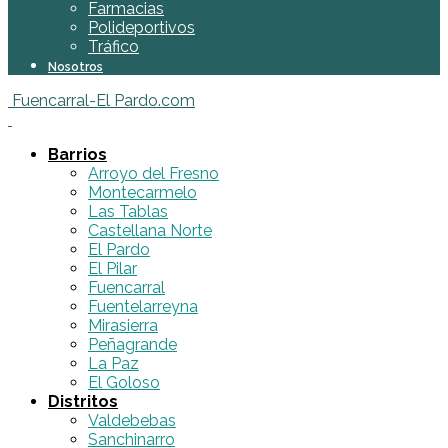
Farmacias
Polideportivos
Tráfico
Nosotros
Fuencarral-El Pardo.com
Barrios
Arroyo del Fresno
Montecarmelo
Las Tablas
Castellana Norte
El Pardo
El Pilar
Fuencarral
Fuentelarreyna
Mirasierra
Peñagrande
La Paz
El Goloso
Distritos
Valdebebas
Sanchinarro