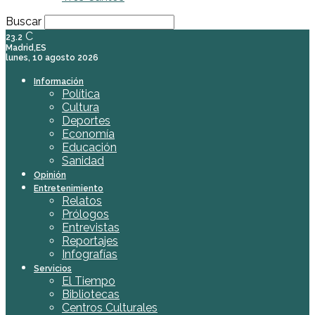
Buscar
C
23.2
Madrid,ES
lunes, 10 agosto 2026
Información
Política
Cultura
Deportes
Economía
Educación
Sanidad
Opinión
Entretenimiento
Relatos
Prólogos
Entrevistas
Reportajes
Infografías
Servicios
El Tiempo
Bibliotecas
Centros Culturales