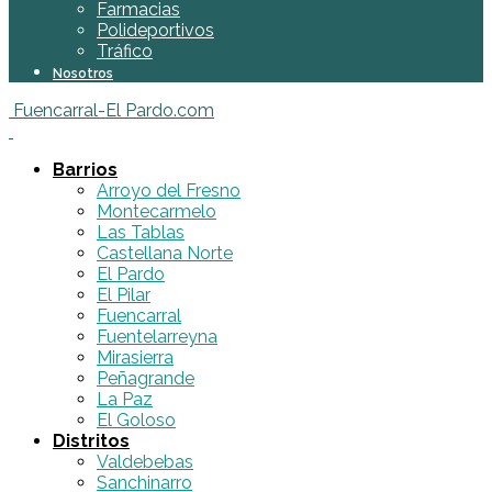
Farmacias
Polideportivos
Tráfico
Nosotros
Fuencarral-El Pardo.com
Barrios
Arroyo del Fresno
Montecarmelo
Las Tablas
Castellana Norte
El Pardo
El Pilar
Fuencarral
Fuentelarreyna
Mirasierra
Peñagrande
La Paz
El Goloso
Distritos
Valdebebas
Sanchinarro