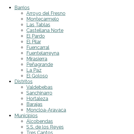
Barrios
Arroyo del Fresno
Montecarmelo
Las Tablas
Castellana Norte
El Pardo
El Pilar
Fuencarral
Fuentelarreyna
Mirasierra
Peñagrande
La Paz
El Goloso
Distritos
Valdebebas
Sanchinarro
Hortaleza
Barajas
Moncloa-Aravaca
Municipios
Alcobendas
S.S. de los Reyes
Tres Cantos