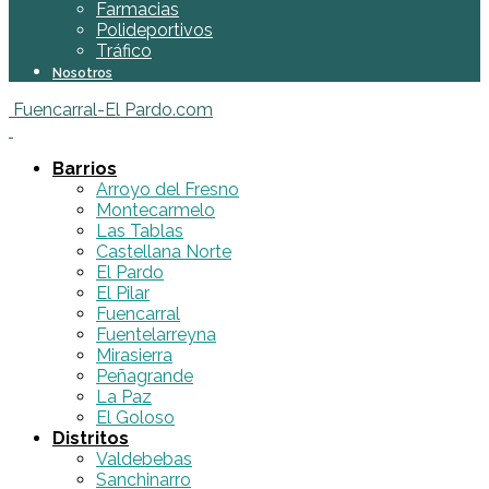
Farmacias
Polideportivos
Tráfico
Nosotros
Fuencarral-El Pardo.com
Barrios
Arroyo del Fresno
Montecarmelo
Las Tablas
Castellana Norte
El Pardo
El Pilar
Fuencarral
Fuentelarreyna
Mirasierra
Peñagrande
La Paz
El Goloso
Distritos
Valdebebas
Sanchinarro