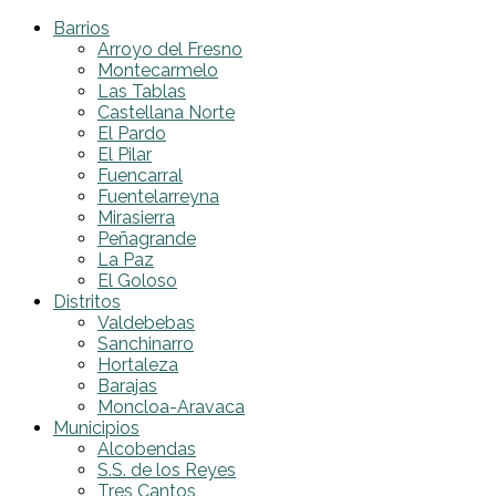
Barrios
Arroyo del Fresno
Montecarmelo
Las Tablas
Castellana Norte
El Pardo
El Pilar
Fuencarral
Fuentelarreyna
Mirasierra
Peñagrande
La Paz
El Goloso
Distritos
Valdebebas
Sanchinarro
Hortaleza
Barajas
Moncloa-Aravaca
Municipios
Alcobendas
S.S. de los Reyes
Tres Cantos