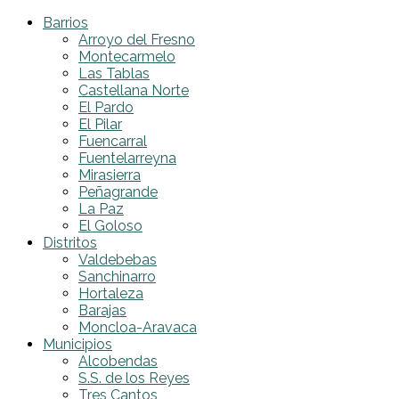
Barrios
Arroyo del Fresno
Montecarmelo
Las Tablas
Castellana Norte
El Pardo
El Pilar
Fuencarral
Fuentelarreyna
Mirasierra
Peñagrande
La Paz
El Goloso
Distritos
Valdebebas
Sanchinarro
Hortaleza
Barajas
Moncloa-Aravaca
Municipios
Alcobendas
S.S. de los Reyes
Tres Cantos