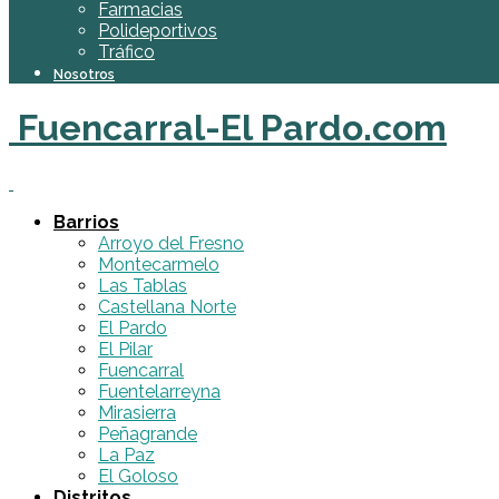
Farmacias
Polideportivos
Tráfico
Nosotros
Fuencarral-El Pardo.com
Barrios
Arroyo del Fresno
Montecarmelo
Las Tablas
Castellana Norte
El Pardo
El Pilar
Fuencarral
Fuentelarreyna
Mirasierra
Peñagrande
La Paz
El Goloso
Distritos