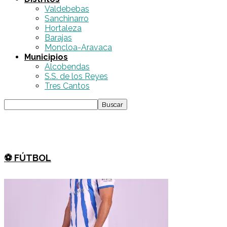
Valdebebas
Sanchinarro
Hortaleza
Barajas
Moncloa-Aravaca
Municipios
Alcobendas
S.S. de los Reyes
Tres Cantos
⚽️ FÚTBOL