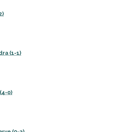
2)
dra (1-1)
(4-0)
rve (0-3)