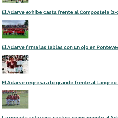
El Adarve exhibe casta frente al Compostela (2-
El Adarve firma las tablas con un ojo en Ponteve
El Adarve regresa a lo grande frente al Langreo 
La pegada asturiana castiga severamente al Ada