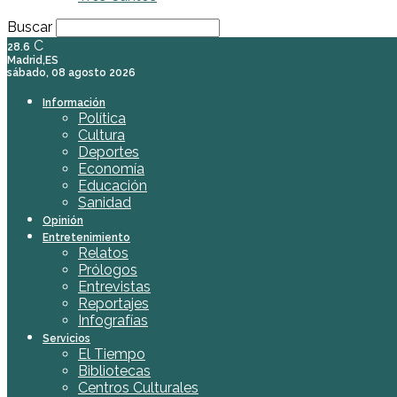
Buscar
C
28.6
Madrid,ES
sábado, 08 agosto 2026
Información
Política
Cultura
Deportes
Economía
Educación
Sanidad
Opinión
Entretenimiento
Relatos
Prólogos
Entrevistas
Reportajes
Infografías
Servicios
El Tiempo
Bibliotecas
Centros Culturales