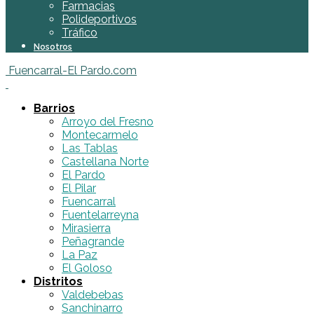
Farmacias
Polideportivos
Tráfico
Nosotros
Fuencarral-El Pardo.com
Barrios
Arroyo del Fresno
Montecarmelo
Las Tablas
Castellana Norte
El Pardo
El Pilar
Fuencarral
Fuentelarreyna
Mirasierra
Peñagrande
La Paz
El Goloso
Distritos
Valdebebas
Sanchinarro