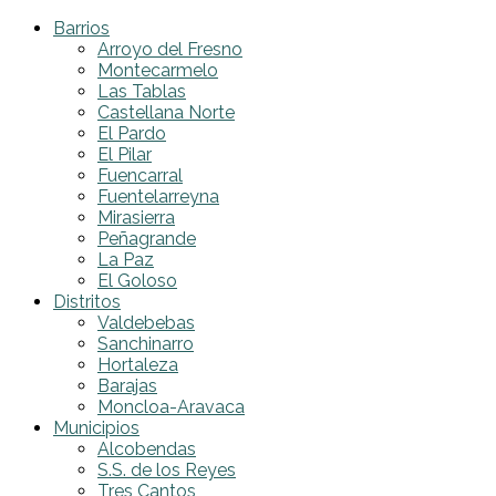
Barrios
Arroyo del Fresno
Montecarmelo
Las Tablas
Castellana Norte
El Pardo
El Pilar
Fuencarral
Fuentelarreyna
Mirasierra
Peñagrande
La Paz
El Goloso
Distritos
Valdebebas
Sanchinarro
Hortaleza
Barajas
Moncloa-Aravaca
Municipios
Alcobendas
S.S. de los Reyes
Tres Cantos