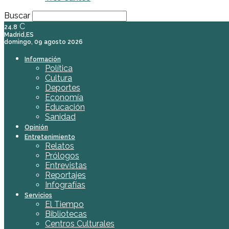
Buscar
C
24.8
Madrid,ES
domingo, 09 agosto 2026
Información
Política
Cultura
Deportes
Economía
Educación
Sanidad
Opinión
Entretenimiento
Relatos
Prólogos
Entrevistas
Reportajes
Infografías
Servicios
El Tiempo
Bibliotecas
Centros Culturales