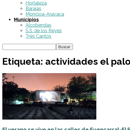
Hortaleza
Barajas
Moncloa-Aravaca
Municipios
Alcobendas
S.S. de los Reyes
Tres Cantos
Etiqueta: actividades el pa
El verano se vive en las calles de Fuencarral-El