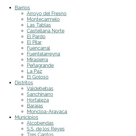
Barrios
Arroyo del Fresno
Montecarmelo
Las Tablas
Castellana Norte
El Pardo
El Pilar
Fuencarral
Fuentelarreyna
Mirasierra
Peñagrande
La Paz
El Goloso
Distritos
Valdebebas
Sanchinarro
Hortaleza
Barajas
Moncloa-Aravaca
Municipios
Alcobendas
S.S. de los Reyes
Tres Cantos