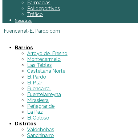
Farmacias
Polideportivos
Tráfico
Nosotros
Fuencarral-El Pardo.com
Barrios
Arroyo del Fresno
Montecarmelo
Las Tablas
Castellana Norte
El Pardo
El Pilar
Fuencarral
Fuentelarreyna
Mirasierra
Peñagrande
La Paz
El Goloso
Distritos
Valdebebas
Sanchinarro