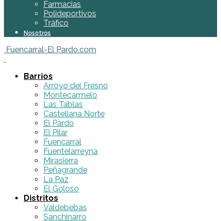
Farmacias
Polideportivos
Tráfico
Nosotros
Fuencarral-El Pardo.com
Barrios
Arroyo del Fresno
Montecarmelo
Las Tablas
Castellana Norte
El Pardo
El Pilar
Fuencarral
Fuentelarreyna
Mirasierra
Peñagrande
La Paz
El Goloso
Distritos
Valdebebas
Sanchinarro