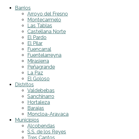
Barrios
Arroyo del Fresno
Montecarmelo
Las Tablas
Castellana Norte
El Pardo
El Pilar
Fuencarral
Fuentelarreyna
Mirasierra
Peñagrande
La Paz
El Goloso
Distritos
Valdebebas
Sanchinarro
Hortaleza
Barajas
Moncloa-Aravaca
Municipios
Alcobendas
S.S. de los Reyes
Tres Cantos