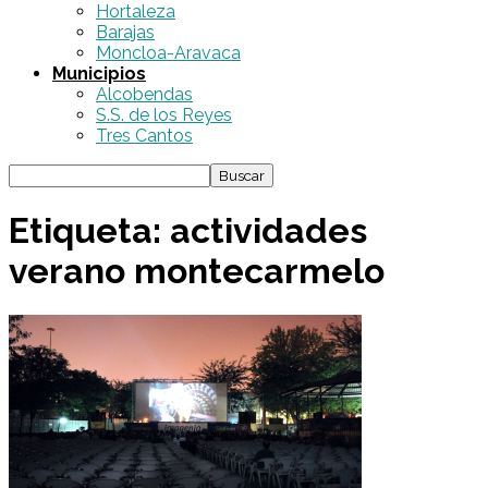
Hortaleza
Barajas
Moncloa-Aravaca
Municipios
Alcobendas
S.S. de los Reyes
Tres Cantos
Etiqueta: actividades
verano montecarmelo