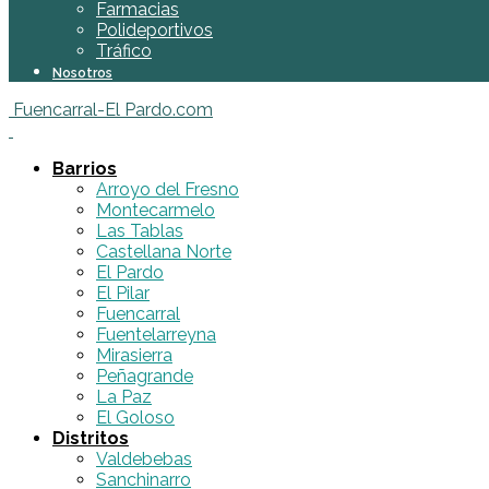
Farmacias
Polideportivos
Tráfico
Nosotros
Fuencarral-El Pardo.com
Barrios
Arroyo del Fresno
Montecarmelo
Las Tablas
Castellana Norte
El Pardo
El Pilar
Fuencarral
Fuentelarreyna
Mirasierra
Peñagrande
La Paz
El Goloso
Distritos
Valdebebas
Sanchinarro