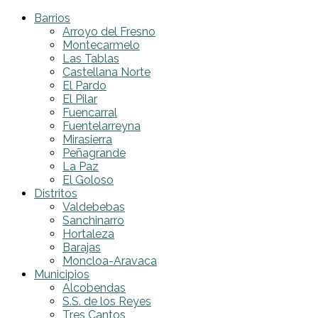
Barrios
Arroyo del Fresno
Montecarmelo
Las Tablas
Castellana Norte
El Pardo
El Pilar
Fuencarral
Fuentelarreyna
Mirasierra
Peñagrande
La Paz
El Goloso
Distritos
Valdebebas
Sanchinarro
Hortaleza
Barajas
Moncloa-Aravaca
Municipios
Alcobendas
S.S. de los Reyes
Tres Cantos