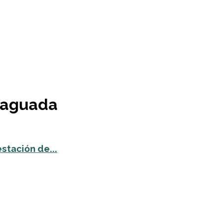
 vaguada
estación de...