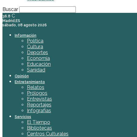
Buscar
C
36.8
Madrid,ES
sábado, 08 agosto 2026
Información
Política
Cultura
Deportes
Economía
Educación
Sanidad
Opinión
Entretenimiento
Relatos
Prólogos
Entrevistas
Reportajes
Infografías
Servicios
El Tiempo
Bibliotecas
Centros Culturales