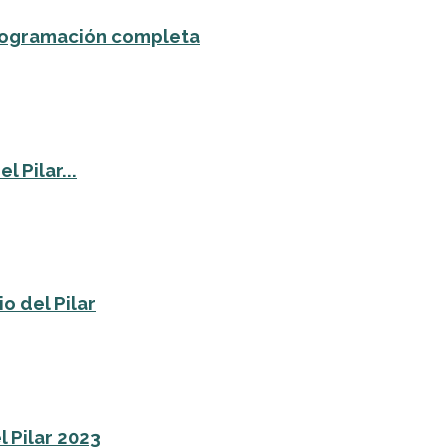
 programación completa
 Pilar...
o del Pilar
l Pilar 2023