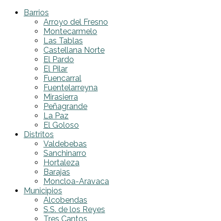
Barrios
Arroyo del Fresno
Montecarmelo
Las Tablas
Castellana Norte
El Pardo
El Pilar
Fuencarral
Fuentelarreyna
Mirasierra
Peñagrande
La Paz
El Goloso
Distritos
Valdebebas
Sanchinarro
Hortaleza
Barajas
Moncloa-Aravaca
Municipios
Alcobendas
S.S. de los Reyes
Tres Cantos