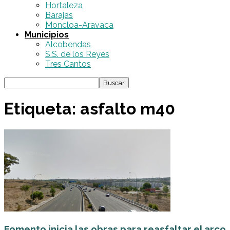
Hortaleza
Barajas
Moncloa-Aravaca
Municipios
Alcobendas
S.S. de los Reyes
Tres Cantos
Etiqueta: asfalto m40
Fomento inicia las obras para reasfaltar el arco