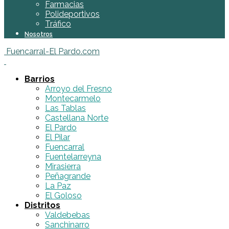
Farmacias
Polideportivos
Tráfico
Nosotros
Fuencarral-El Pardo.com
Barrios
Arroyo del Fresno
Montecarmelo
Las Tablas
Castellana Norte
El Pardo
El Pilar
Fuencarral
Fuentelarreyna
Mirasierra
Peñagrande
La Paz
El Goloso
Distritos
Valdebebas
Sanchinarro