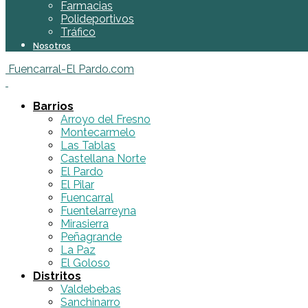
Farmacias
Polideportivos
Tráfico
Nosotros
Fuencarral-El Pardo.com
Barrios
Arroyo del Fresno
Montecarmelo
Las Tablas
Castellana Norte
El Pardo
El Pilar
Fuencarral
Fuentelarreyna
Mirasierra
Peñagrande
La Paz
El Goloso
Distritos
Valdebebas
Sanchinarro