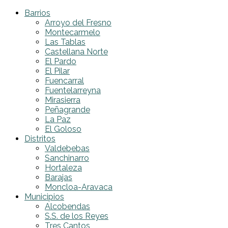
Barrios
Arroyo del Fresno
Montecarmelo
Las Tablas
Castellana Norte
El Pardo
El Pilar
Fuencarral
Fuentelarreyna
Mirasierra
Peñagrande
La Paz
El Goloso
Distritos
Valdebebas
Sanchinarro
Hortaleza
Barajas
Moncloa-Aravaca
Municipios
Alcobendas
S.S. de los Reyes
Tres Cantos