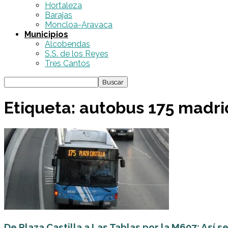
Hortaleza
Barajas
Moncloa-Aravaca
Municipios
Alcobendas
S.S. de los Reyes
Tres Cantos
Etiqueta: autobus 175 madri
De Plaza Castilla a Las Tablas por la M607: Así se