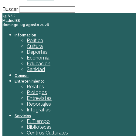
Buscar
C
25.6
Madrid,ES
domingo, 09 agosto 2026
Información
Política
Cultura
Deportes
Economía
Educación
Sanidad
Opinión
Entretenimiento
Relatos
Prólogos
Entrevistas
Reportajes
Infografías
Servicios
El Tiempo
Bibliotecas
Centros Culturales